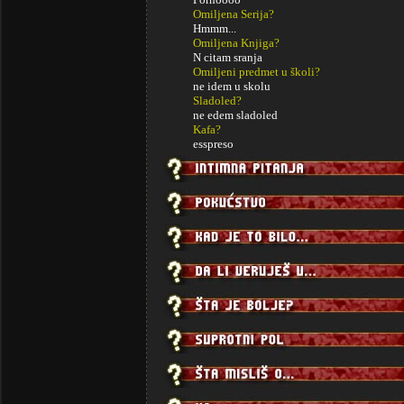
Omiljena Serija?
Hmmm...
Omiljena Knjiga?
N citam sranja
Omiljeni predmet u školi?
ne idem u skolu
Sladoled?
ne edem sladoled
Kafa?
esspreso