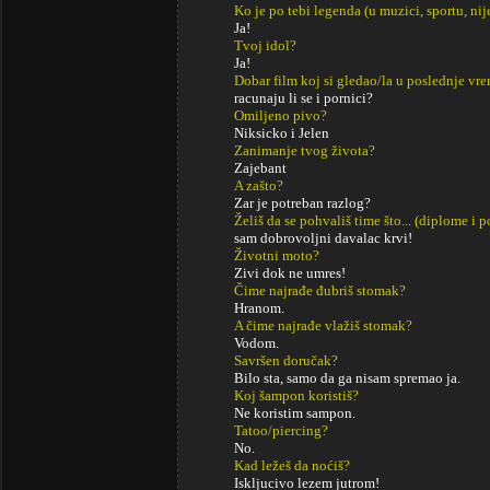
Ko je po tebi legenda (u muzici, sportu, ni
Ja!
Tvoj idol?
Ja!
Dobar film koj si gledao/la u poslednje vr
racunaju li se i pornici?
Omiljeno pivo?
Niksicko i Jelen
Zanimanje tvog života?
Zajebant
A zašto?
Zar je potreban razlog?
Želiš da se pohvališ time što... (diplome i
sam dobrovoljni davalac krvi!
Životni moto?
Zivi dok ne umres!
Čime najrađe đubriš stomak?
Hranom.
A čime najrađe vlažiš stomak?
Vodom.
Savršen doručak?
Bilo sta, samo da ga nisam spremao ja.
Koj šampon koristiš?
Ne koristim sampon.
Tatoo/piercing?
No.
Kad ležeš da noćiš?
Iskljucivo lezem jutrom!