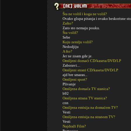
Šta ne voliš i koga ne voliš?
Ovako glupa pitanja i ovako beskorisne stra
Zašto?
Zato sto nemaju pouku.
Šta voliš?
Sebe
Koju zemlju voliš?
Nedodjiju
A što?
Jer ne znam gde je.
Omiljeni domaći CD/kaseta/DVD/LP
Zaboravi....
Omiljeni strani CD/kaseta/DVD/LP
ajd bre smaras...
Omiljeni sport?
Plivanje
Omiljena domaća TV stanica?
b92
Omiljena strana TV stanica?
cnn
Omiljena emisija na domaćem TV?
Vesti
Omiljena emisija na stranom TV?
Vesti
Najdraži Film?
Pornoooo