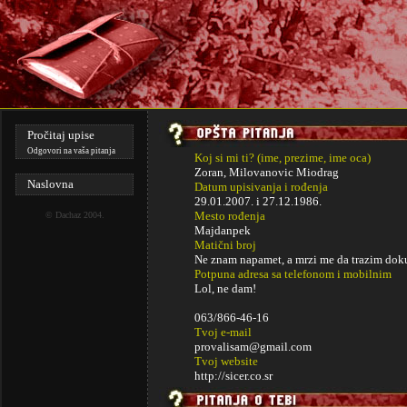
Pročitaj upise
Odgovori na vaša pitanja
Koj si mi ti? (ime, prezime, ime oca)
Zoran, Milovanovic Miodrag
Naslovna
Datum upisivanja i rođenja
29.01.2007. i
27.12.1986.
Mesto rođenja
©
Dachaz
2004.
Majdanpek
Matični broj
Ne znam napamet, a mrzi me da trazim dok
Potpuna adresa sa telefonom i mobilnim
Lol, ne dam!
063/866-46-16
Tvoj e-mail
provalisam@gmail.com
Tvoj website
http://sicer.co.sr