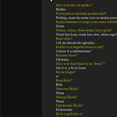
Da li si žensko ili muško?
Muško
Pod kojim se imenima predstavljaš?
Predrag, znam da nema veze sa mojim pravi
Kojim imenima te mogu zvati samo određe
Zoran
Težina, visina, obim struka, broj cipela?
Visok kao konj, tezak kao slon, obim cega?
Boja očiju?
Cek da trknem do ogledala...
Koliko ti je dugačka kosa (u cm)?
A moze li u milimetrima?
Koloritet kose?
Ufrckana...
Da li si se ikad šišao/la na "šerpu"?
Jok ti si ;) Al na lonac
Krvna Grupa?
a+
Boja Kože?
Bela
Osnovna Škola?
Nema
Srednja Škola?
Nema
Fakultetska Škola?
Elektronski
Da li si golicljiv/a?