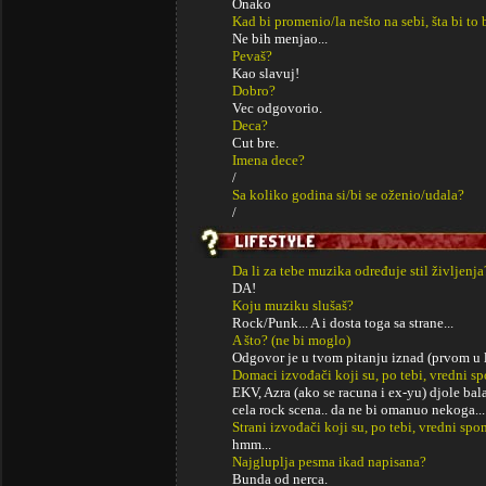
Onako
Kad bi promenio/la nešto na sebi, šta bi to 
Ne bih menjao...
Pevaš?
Kao slavuj!
Dobro?
Vec odgovorio.
Deca?
Cut bre.
Imena dece?
/
Sa koliko godina si/bi se oženio/udala?
/
Da li za tebe muzika određuje stil življenja
DA!
Koju muziku slušaš?
Rock/Punk... A i dosta toga sa strane...
A što? (ne bi moglo)
Odgovor je u tvom pitanju iznad (prvom u l
Domaci izvođači koji su, po tebi, vredni s
EKV, Azra (ako se racuna i ex-yu) djole bala
cela rock scena.. da ne bi omanuo nekoga...
Strani izvođači koji su, po tebi, vredni sp
hmm...
Najgluplja pesma ikad napisana?
Bunda od nerca.