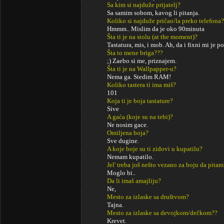
Sa kim si najduže prijatelj?
Sa samim sobom, kavog li pitanja.
Koliko si najduže pričao/la preko telefona?
Hmmm.. Mislim da je oko 90minuta
Šta ti je na stolu (at the moment)?
Tastatura, mis, i mob. Ah, da i fixni mi je po
Šta to mene briga???
;) Zaebo si me, priznajem.
Šta ti je na Wallpapper-u?
Nema ga. Stedim RAM!
Koliko tastera ti ima miš?
101
Koja ti je boja tastature?
Sive
A gaća (koje su na tebi)?
Ne nosim gace.
Omiljena boja?
Sve dugine.
A koje boje su ti zidovi u kupatilu?
Nemam kupatilo.
Jel' treba još nešto vezano za boju da pitam
Moglo bi..
Da li imaš amajliju?
Ne,
Mesto za izlaske sa društvom?
Tajna.
Mesto za izlaske sa devojkom/dečkom??
Krevet.