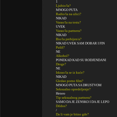
1
Ljubio/la?
MNOGO PUTA
Radio/la na ulici?
NIKAD
Varao/la na testu?
UVEK
Varao/la partnera?
NIKAD
Bio/la prebijen/a?
NIKAD UVEK SAM DOBAR I FIN
Pušiš?
NE
Alkohol?
PONEKAD KAD SU RODJENDANI
Droge?
NE
Iskrao/la se iz kuće?
NIKAD
Gledao porno film?
MNOGO PUTA SA DRUSTVOM
Seksualno opredeljenje?
Hetero
Tip seksualnog partnera?
SAMO DA JE ZENSKO I DA JE LEPO
Dildos?
/
Da li vam je bitno gde?