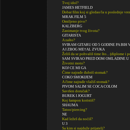
Tvoj idol?
JAMES HETFIELD
Dobar film koj si gledao/la u poslednje vr
MRAK FILM 5
Omiljeno pivo?
KALZBERG
Zanimanje tvog života?
GITARISTA
A zašto?
SVIRAM GITARU OD 5 GODINE PA BIH
A I ZBOG ME†AL ZVUKA
Želiš da se pohvališ time što... (diplome i
SAM SVIRAO PRED DOM OMLADINE U
Životni moto?
KOJ CE MI GA
Čime najrađe đubriš stomak?
COKO SMOKIJEM
A čime najrađe vlažiš stomak?
PIVOM SALIM SE COCA COLOM
Savršen doručak?
BUREK I JOGURT
Koj šampon koristiš?
SHAUMA
Tatoo/piercing?
NE
Kad ležeš da noćiš?
U 3
Sa kim si najduže prijatelj?