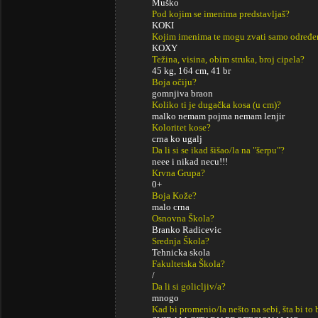
Muško
Pod kojim se imenima predstavljaš?
KOKI
Kojim imenima te mogu zvati samo određe
KOXY
Težina, visina, obim struka, broj cipela?
45 kg, 164 cm, 41 br
Boja očiju?
gomnjiva braon
Koliko ti je dugačka kosa (u cm)?
malko nemam pojma nemam lenjir
Koloritet kose?
crna ko ugalj
Da li si se ikad šišao/la na "šerpu"?
neee i nikad necu!!!
Krvna Grupa?
0+
Boja Kože?
malo crna
Osnovna Škola?
Branko Radicevic
Srednja Škola?
Tehnicka skola
Fakultetska Škola?
/
Da li si golicljiv/a?
mnogo
Kad bi promenio/la nešto na sebi, šta bi to 