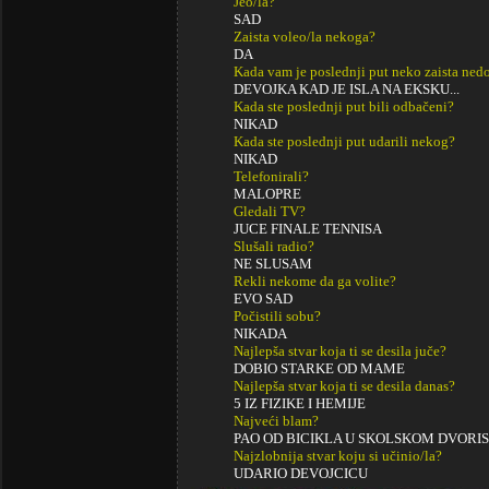
Jeo/la?
SAD
Zaista voleo/la nekoga?
DA
Kada vam je poslednji put neko zaista ned
DEVOJKA KAD JE ISLA NA EKSKU...
Kada ste poslednji put bili odbačeni?
NIKAD
Kada ste poslednji put udarili nekog?
NIKAD
Telefonirali?
MALOPRE
Gledali TV?
JUCE FINALE TENNISA
Slušali radio?
NE SLUSAM
Rekli nekome da ga volite?
EVO SAD
Počistili sobu?
NIKADA
Najlepša stvar koja ti se desila juče?
DOBIO STARKE OD MAME
Najlepša stvar koja ti se desila danas?
5 IZ FIZIKE I HEMIJE
Najveći blam?
PAO OD BICIKLA U SKOLSKOM DVORI
Najzlobnija stvar koju si učinio/la?
UDARIO DEVOJCICU