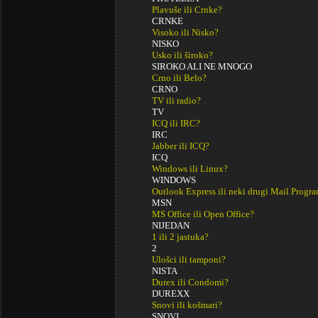
Plavuše ili Crnke?
CRNKE
Visoko ili Nisko?
NISKO
Usko ili široko?
SIROKO ALI NE MNOGO
Crno ili Belo?
CRNO
TV ili radio?
TV
ICQ ili IRC?
IRC
Jabber ili ICQ?
ICQ
Windows ili Linux?
WINDOWS
Outlook Express ili neki drugi Mail Progr
MSN
MS Office ili Open Office?
NIJEDAN
1 ili 2 jastuka?
2
Ulošci ili tamponi?
NISTA
Durex ili Condomi?
DUREXX
Snovi ili košmari?
SNOVI