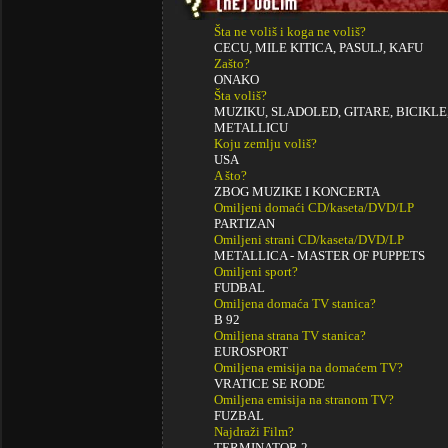
Šta ne voliš i koga ne voliš?
CECU, MILE KITICA, PASULJ, KAFU
Zašto?
ONAKO
Šta voliš?
MUZIKU, SLADOLED, GITARE, BICIKL
METALLICU
Koju zemlju voliš?
USA
A što?
ZBOG MUZIKE I KONCERTA
Omiljeni domaći CD/kaseta/DVD/LP
PARTIZAN
Omiljeni strani CD/kaseta/DVD/LP
METALLICA - MASTER OF PUPPETS
Omiljeni sport?
FUDBAL
Omiljena domaća TV stanica?
B 92
Omiljena strana TV stanica?
EUROSPORT
Omiljena emisija na domaćem TV?
VRATICE SE RODE
Omiljena emisija na stranom TV?
FUZBAL
Najdraži Film?
TERMINATOR 2