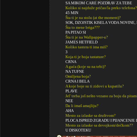
SA MIKOM CARE POZDRAV ZA TEBE
Koliko si najduže pričao/la preko telefona?
45 MIN
Šta ti je na stolu (at the moment)?
SOK, DZOJSTIK KISELA VODA NOVINE,
Šta to mene briga???
PA PITAO SI
Šta ti je na Wallpapper-u?
JAMES HETFIELD
Koliko tastera ti ima miš?
3
Koja ti je boja tastature?
CRNA
A gaća (koje su na tebi)?
NA TUFNE
Omiljena boja?
CRNA I BELA
A koje boje su ti zidovi u kupatilu?
PLAVE
Jel' treba još nešto vezano za boju da pitam
NEE
Da li imaš amajliju?
AHA
Mesto za izlaske sa društvom?
PLOCA ISPRED ZGRADU I PIJANCENJE
Mesto za izlaske sa devojkom/dečkom??
U DISKOTEKU