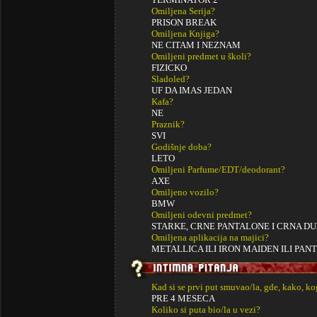
Omiljena Serija?
PRISON BREAK
Omiljena Knjiga?
NE CITAM I NEZNAM
Omiljeni predmet u školi?
FIZICKO
Sladoled?
UF DA IMAS JEDAN
Kafa?
NE
Praznik?
SVI
Godišnje doba?
LETO
Omiljeni Parfume/EDT/deodorant?
AXE
Omiljeno vozilo?
BMW
Omiljeni odevni predmet?
STARKE, CRNE PANTALONE I CRNA DU
Omiljena aplikacija na majici?
METALLICA ILI IRON MAIDEN ILI PAN
Kad si se prvi put smuvao/la, gde, kako, k
PRE 4 MESECA
Koliko si puta bio/la u vezi?