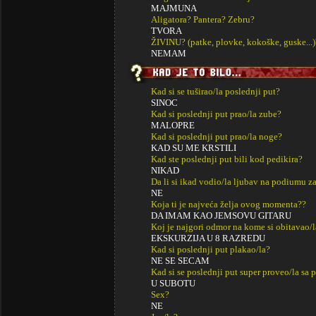
MAJMUNA
Aligatora? Pantera? Zebru?
TVORA
ŽIVINU? (patke, plovke, kokoške, guske...)
NEMAM
Kad si se tuširao/la poslednji put?
SINOC
Kad si poslednji put prao/la zube?
MALOPRE
Kad si poslednji put prao/la noge?
KAD SU ME KRSTILI
Kad ste poslednji put bili kod pedikira?
NIKAD
Da li si ikad vodio/la ljubav na podiumu za
NE
Koja ti je najveća želja ovog momenta??
DA IMAM KAO JEMSOVU GITARU
Koj je najgori odmor na kome si obitavao/l
EKSKURZIJA U 8 RAZREDU
Kad si poslednji put plakao/la?
NE SE SECAM
Kad si se poslednji put super proveo/la sa p
U SUBOTU
Sex?
NE