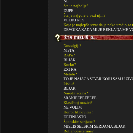
NE
Šta je najbolje?
DUPE
Šta je najgore u vezi njih?
VELIKI NOS
Koja je najlepša stvar da je neko uradio za 
DEVOJKA KADA MI JE REKLA DA ME V
Nostalgiji?
NISTA
RAPu?
BLJAK
Rocku?
EXTRA
Metalu?
TO JE NAJACA STVAR KOJU SAM U ZI
Irishu?
BLJAK
Narodnjacima?
SRANJEEEEEEEEE
Klasičnoj muzici?
NE VOLIM
Horror filmovima?
DETINJASTO
Španskim serijama?
MISLIS SELSKIM SERIJAMA BLJAK
Roller coasterima?