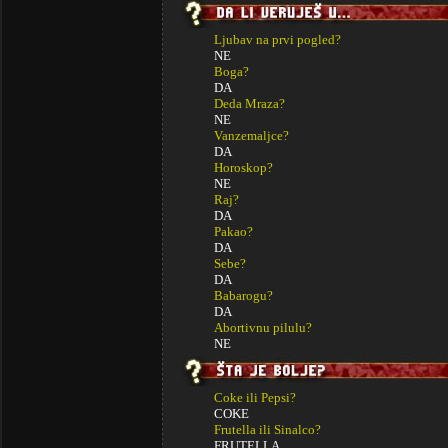
Ljubav na prvi pogled?
NE
Boga?
DA
Deda Mraza?
NE
Vanzemaljce?
DA
Horoskop?
NE
Raj?
DA
Pakao?
DA
Sebe?
DA
Babarogu?
DA
Abortivnu pilulu?
NE
Coke ili Pepsi?
COKE
Frutella ili Sinalco?
FRUTELLA