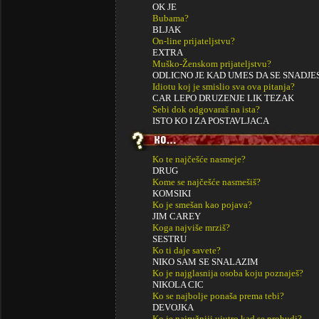
OK JE
Bubama?
BLJAK
On-line prijateljstvu?
EXTRA
Muško-Ženskom prijateljstvu?
ODLICNO JE KAD UMES DA SE SNADJE
Idiotu koj je smislio sva ova pitanja?
CAR LEPO DRUZENJE LIK TEZAK
Sebi dok odgovaraš na ista?
ISTO KO I ZA POSTAVLJACA
Ko te najčešće nasmeje?
DRUG
Kome se najčešće nasmešiš?
KOMSIKI
Ko je smešan kao pojava?
JIM CAREY
Koga najviše mrziš?
SESTRU
Ko ti daje savete?
NIKO SAM SE SNALAZIM
Ko je najglasnija osoba koju poznaješ?
NIKOLA CIC
Ko se najbolje ponaša prema tebi?
DEVOJKA
Ko je najružniji ujutro kad se probudi?