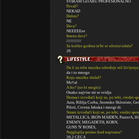
SVIRAM GITARU PROFESIONALNO
Pevaš?
NEKAD
Dobro?
NE
Deca?
NEEEEEee
Imena dece?
////////////
Sa koliko godina si/bi se oženio/udala?
26
Da li za tebe muzika određuje stil življenja
da i to mnogo
Koju muziku slušaš?
Me†al
A što? (ne bi moglo)
Onako najvise mi se svidja
Domaci izvođači koji su, po tebi, vredni s
Azra, Riblja Corba, Atomsko Skloniste, Ge
Piloti, Crvena Jabuka i mnogi dr.
Strani izvođači koji su, po tebi, vredni sp
METALLICA, IRON MAIDEN, PanterA,
ENEMY, MEGADETH, KORN,
GUNS 'N' ROSES,
Najgluplja pesma ikad napisana?
39,2 CECA