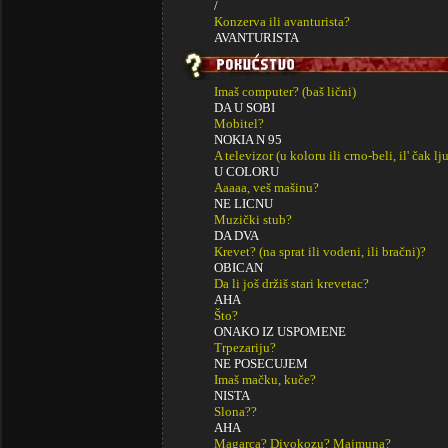
/
Konzerva ili avanturista?
AVANTURISTA
Imaš computer? (baš lični)
DA U SOBI
Mobitel?
NOKIA N 95
A televizor (u koloru ili crno-beli, il' čak lj
U COLORU
Aaaaa, veš mašinu?
NE LICNU
Muzički stub?
DA DVA
Krevet? (na sprat ili vodeni, ili bračni)?
OBICAN
Da li još držiš stari krevetac?
AHA
Što?
ONAKO IZ USPOMENE
Trpezariju?
NE POSECUJEM
Imaš mačku, kuče?
NISTA
Slona??
AHA
Magarca? Divokozu? Majmuna?