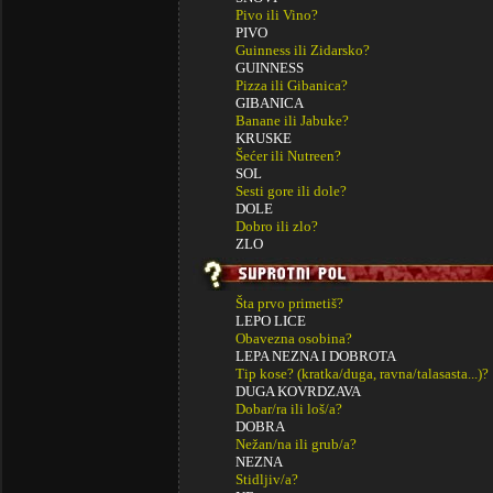
Pivo ili Vino?
PIVO
Guinness ili Zidarsko?
GUINNESS
Pizza ili Gibanica?
GIBANICA
Banane ili Jabuke?
KRUSKE
Šećer ili Nutreen?
SOL
Sesti gore ili dole?
DOLE
Dobro ili zlo?
ZLO
Šta prvo primetiš?
LEPO LICE
Obavezna osobina?
LEPA NEZNA I DOBROTA
Tip kose? (kratka/duga, ravna/talasasta...)?
DUGA KOVRDZAVA
Dobar/ra ili loš/a?
DOBRA
Nežan/na ili grub/a?
NEZNA
Stidljiv/a?