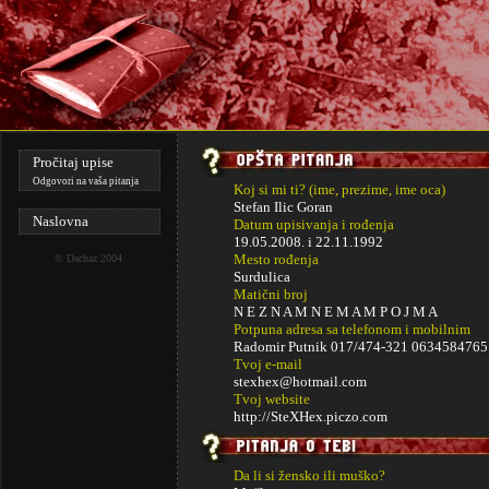
Pročitaj upise
Odgovori na vaša pitanja
Koj si mi ti? (ime, prezime, ime oca)
Stefan Ilic Goran
Naslovna
Datum upisivanja i rođenja
19.05.2008. i
22.11.1992
Mesto rođenja
©
Dachaz
2004.
Surdulica
Matični broj
N E Z N A M N E M A M P O J M A
Potpuna adresa sa telefonom i mobilnim
Radomir Putnik 017/474-321 0634584765
Tvoj e-mail
stexhex@hotmail.com
Tvoj website
http://SteXHex.piczo.com
Da li si žensko ili muško?