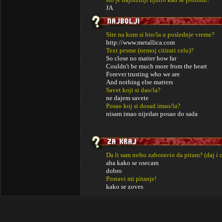
JA
Site na kom si bio/la u poslednje vreme?
http://www.metallica.com
Text pesme (nemoj citirati celu)?
So close no matter how far
Couldn't be much more from the heart
Forever trusting who we are
And nothing else matters
Savet koji si dao/la?
ne dajem savete
Posao koj si dosad imao/la?
nisam imao nijedan posao do sada
Da li sam nešto zaboravio da pitam? (daj i 
aha kako se osecam
dobro
Postavi mi pitanje!
kako se zoves