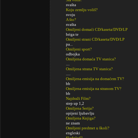
svašta
Koju zemlju voliš?
svoju
A što?
svašta
Omiljeni domaći CD/kaseta/DVD/LP
briga te
Omiljeni strani CD/kaseta/DVD/LP
pa...
Omiljeni sport?
odbojka
Omiljena domaća TV stanica?
....
Omiljena strana TV stanica?
.....
Omiljena emisija na domaćem TV?
bb
Omiljena emisija na stranom TV?
bb
Najdraži Film?
step up 1,2
Omiljena Serija?
opijeni ljubavlju
Omiljena Knjiga?
ne znam
Omiljeni predmet u školi?
engleski
Sladoled?