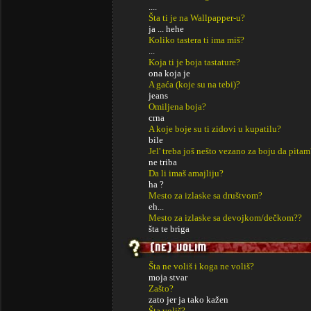
....
Šta ti je na Wallpapper-u?
ja ... hehe
Koliko tastera ti ima miš?
...
Koja ti je boja tastature?
ona koja je
A gaća (koje su na tebi)?
jeans
Omiljena boja?
crna
A koje boje su ti zidovi u kupatilu?
bile
Jel' treba još nešto vezano za boju da pitam
ne triba
Da li imaš amajliju?
ha ?
Mesto za izlaske sa društvom?
eh...
Mesto za izlaske sa devojkom/dečkom??
šta te briga
Šta ne voliš i koga ne voliš?
moja stvar
Zašto?
zato jer ja tako kažen
Šta voliš?