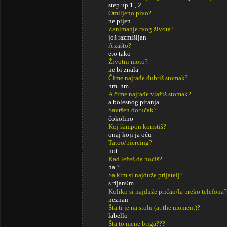
step up 1 , 2
Omiljeno pivo?
ne pijen
Zanimanje tvog života?
još razmišljan
A zašto?
eto tako
Životni moto?
ne bi znala
Čime najrađe đubriš stomak?
hm..hm...
A čime najrađe vlažiš stomak?
a bolesnog pitanja
Savršen doručak?
čokolino
Koj šampon koristiš?
onaj koji ja oću
Tatoo/piercing?
not
Kad ležeš da noćiš?
ha ?
Sa kim si najduže prijatelj?
s rijan0m
Koliko si najduže pričao/la preko telefona?
neznan
Šta ti je na stolu (at the moment)?
labello
Šta to mene briga???