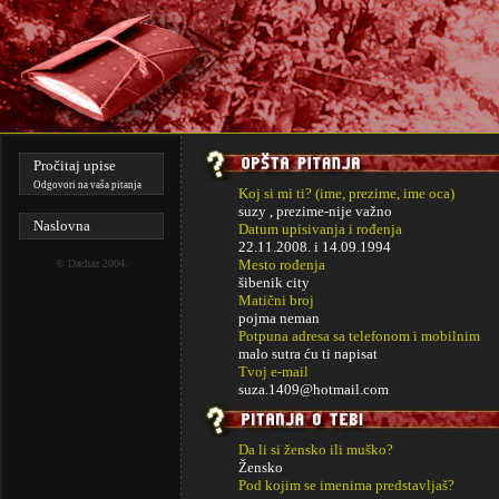
Pročitaj upise
Odgovori na vaša pitanja
Koj si mi ti? (ime, prezime, ime oca)
suzy , prezime-nije važno
Naslovna
Datum upisivanja i rođenja
22.11.2008. i
14.09.1994
Mesto rođenja
©
Dachaz
2004.
šibenik city
Matični broj
pojma neman
Potpuna adresa sa telefonom i mobilnim
malo sutra ću ti napisat
Tvoj e-mail
suza.1409@hotmail.com
Da li si žensko ili muško?
Žensko
Pod kojim se imenima predstavljaš?