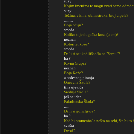
suzy
Kojim imenima te mogu zvati samo određe
suzy
Težina, visina, obim struka, broj cipela?
..........
Boja očiju?
smeđa
Koliko ti je dugačka kosa (u cm)?
neznan
Koloritet kose?
smeđa
Da li si se ikad šišao/la na "šerpu"?
ha ?
Krvna Grupa?
neznan
Boja Kože?
a bolesnog pitanja
Osnovna Škola?
tina ujevića
Srednja Škola?
još ne iden
Fakultetska Škola?
.....
Da li si golicljiv/a?
ha ?
Kad bi promenio/la nešto na sebi, šta bi to 
svašta
Pevaš?