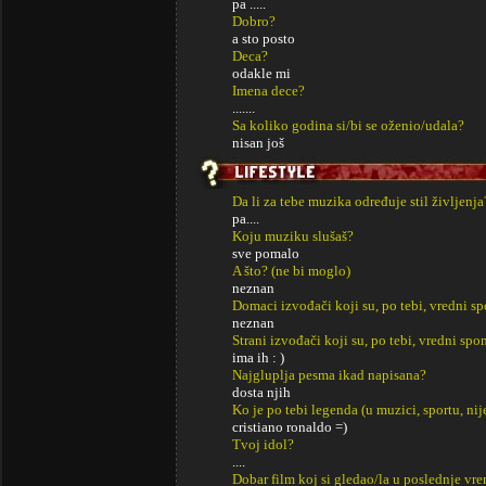
pa .....
Dobro?
a sto posto
Deca?
odakle mi
Imena dece?
.......
Sa koliko godina si/bi se oženio/udala?
nisan još
Da li za tebe muzika određuje stil življenja
pa....
Koju muziku slušaš?
sve pomalo
A što? (ne bi moglo)
neznan
Domaci izvođači koji su, po tebi, vredni s
neznan
Strani izvođači koji su, po tebi, vredni sp
ima ih : )
Najgluplja pesma ikad napisana?
dosta njih
Ko je po tebi legenda (u muzici, sportu, ni
cristiano ronaldo =)
Tvoj idol?
....
Dobar film koj si gledao/la u poslednje vr