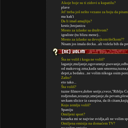
A koje boje su ti zidovi u kupatilu?
plave
Jel' treba još nešto vezano za boju da pitam
ma kak'i
Da li imaš amajliju?
krstic,brojanicu
Mesto za izlaske sa društvom?
igraliste (tu blizu mene)...
Mesto za izlaske sa devojkom/dečkom??
Nisam jos imala decka...ali volela bih da
Šta ne voliš i koga ne voliš?
laganje,muljanje,ogovaranje,psovanje,odbo
od makovog zrna,kada sam smorena,tuzna,r
depri,u bedaku...ne volim nikoga osim porod
Zašto?
eto tako...
Šta voliš?
tuzne filmove,dobre serije,cvece,"Riblju C
rodjendan,zezanje,smejanje,da pevam,ples
seckam slicice iz casopisa, da ih citam,knjig
Koju zemlju voliš?
Spaniju
Omiljeni sport?
kosarka mi se najvise svidja,ali ne volim sp
Omiljena emisija na domaćem TV?
ne volim emisije