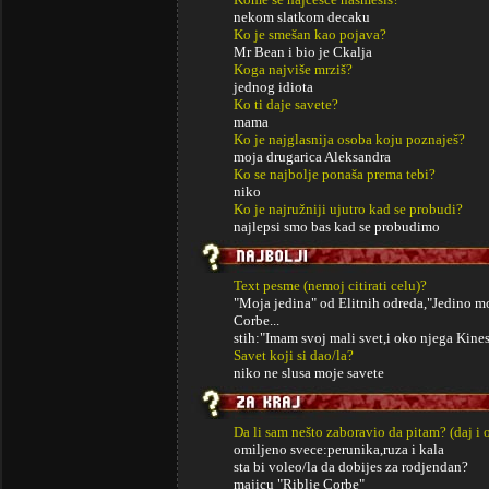
nekom slatkom decaku
Ko je smešan kao pojava?
Mr Bean i bio je Ckalja
Koga najviše mrziš?
jednog idiota
Ko ti daje savete?
mama
Ko je najglasnija osoba koju poznaješ?
moja drugarica Aleksandra
Ko se najbolje ponaša prema tebi?
niko
Ko je najružniji ujutro kad se probudi?
najlepsi smo bas kad se probudimo
Text pesme (nemoj citirati celu)?
"Moja jedina" od Elitnih odreda,"Jedino mo
Corbe...
stih:"Imam svoj mali svet,i oko njega Kines
Savet koji si dao/la?
niko ne slusa moje savete
Da li sam nešto zaboravio da pitam? (daj i 
omiljeno svece:perunika,ruza i kala
sta bi voleo/la da dobijes za rodjendan?
majicu "Riblje Corbe"