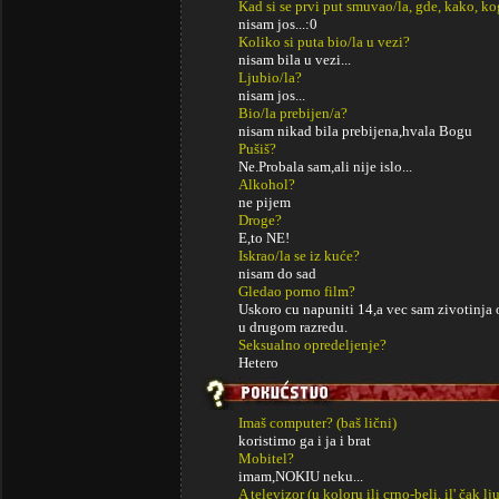
Kad si se prvi put smuvao/la, gde, kako, k
nisam jos...:0
Koliko si puta bio/la u vezi?
nisam bila u vezi...
Ljubio/la?
nisam jos...
Bio/la prebijen/a?
nisam nikad bila prebijena,hvala Bogu
Pušiš?
Ne.Probala sam,ali nije islo...
Alkohol?
ne pijem
Droge?
E,to NE!
Iskrao/la se iz kuće?
nisam do sad
Gledao porno film?
Uskoro cu napuniti 14,a vec sam zivotinja 
u drugom razredu.
Seksualno opredeljenje?
Hetero
Imaš computer? (baš lični)
koristimo ga i ja i brat
Mobitel?
imam,NOKIU neku...
A televizor (u koloru ili crno-beli, il' čak lj