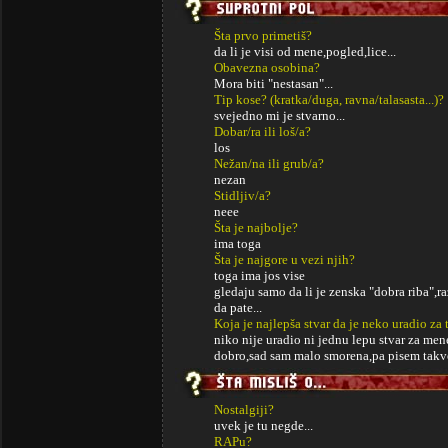
Šta prvo primetiš?
da li je visi od mene,pogled,lice...
Obavezna osobina?
Mora biti "nestasan"...
Tip kose? (kratka/duga, ravna/talasasta...)?
svejedno mi je stvarno...
Dobar/ra ili loš/a?
los
Nežan/na ili grub/a?
nezan
Stidljiv/a?
neee
Šta je najbolje?
ima toga
Šta je najgore u vezi njih?
toga ima jos vise
gledaju samo da li je zenska "dobra riba",r
da pate...
Koja je najlepša stvar da je neko uradio za 
niko nije uradio ni jednu lepu stvar za men
dobro,sad sam malo smorena,pa pisem takve 
Nostalgiji?
uvek je tu negde...
RAPu?