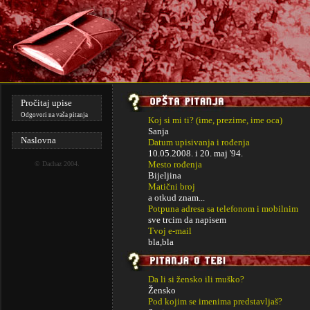
Pročitaj upise
Odgovori na vaša pitanja
Koj si mi ti? (ime, prezime, ime oca)
Sanja
Naslovna
Datum upisivanja i rođenja
10.05.2008. i
20. maj '94.
Mesto rođenja
©
Dachaz
2004.
Bijeljina
Matični broj
a otkud znam...
Potpuna adresa sa telefonom i mobilnim
sve trcim da napisem
Tvoj e-mail
bla,bla
Da li si žensko ili muško?
Žensko
Pod kojim se imenima predstavljaš?