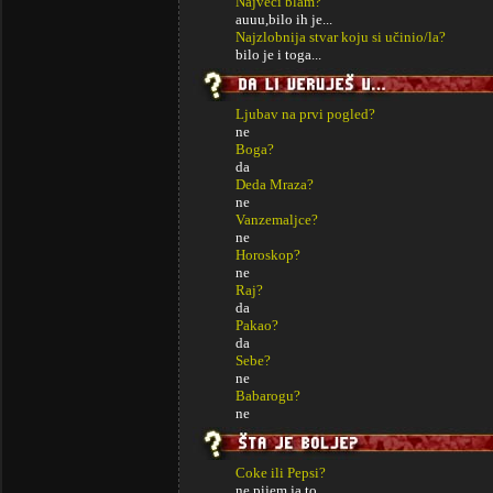
Najveći blam?
auuu,bilo ih je...
Najzlobnija stvar koju si učinio/la?
bilo je i toga...
Ljubav na prvi pogled?
ne
Boga?
da
Deda Mraza?
ne
Vanzemaljce?
ne
Horoskop?
ne
Raj?
da
Pakao?
da
Sebe?
ne
Babarogu?
ne
Coke ili Pepsi?
ne pijem ja to...