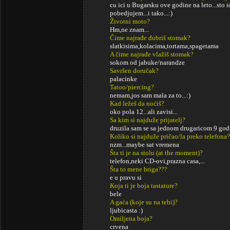
cu ici u Bugarsku ove godine na leto...sto 
pobedjujem...i tako...:)
Životni moto?
Hm,ne znam...
Čime najrađe đubriš stomak?
slatkisima,kolacima,tortama,spagetama
A čime najrađe vlažiš stomak?
sokom od jabuke/narandze
Savršen doručak?
palacinke
Tatoo/piercing?
nemam,jos sam mala za to...:)
Kad ležeš da noćiš?
oko pola 12...ali zavisi...
Sa kim si najduže prijatelj?
druzila sam se sa jednom drugaricom 9 godina
Koliko si najduže pričao/la preko telefona?
nzm...maybe sat vremena
Šta ti je na stolu (at the moment)?
telefon,neki CD-ovi,prazna casa,...
Šta to mene briga???
e u pravu si
Koja ti je boja tastature?
bele
A gaća (koje su na tebi)?
ljubicasta :)
Omiljena boja?
crvena