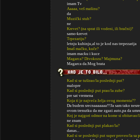
imam Tv
Aaaaa, veš mašinu?
da
Muzički stub?
ne
Krevet? (na sprat ili vodeni, ili bračni)?
samo-krevet
Trpezariju?
letnju kuhinju,al to je kod nas trepezarija
Imaš mačku, kuče?
imam macku i kuce
Magarca? Divokozu? Majmuna?
Magarca da.Mog brata
Kad si se tuširao/la poslednji put?
malopre
Kad si poslednji put prao/la zube?
pre sat vremena
Koja ti je najveća želja ovog momenta??
Da budem srecnaaaaaaa!!!Ja sam tako nesrec
ovom trenutku da me zgazi auto,pa da umr
Koj je najgori odmor na kome si obitavao/l
ne znam
Kad si poslednji put plakao/la?
danas...
Kad si se poslednji put super proveo/la sa p