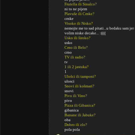
Frutella ili Sinalco?
ni to ne pijem
Plavuše ili Crnke?
crnke
Visoko ili Nisko?
nemojte me to sad pitati...u bedaku sam jer
volim niske decake... :((((
Usko ili široko?
usko
Crno ili Belo?
crno
TV ili radio?
tv
1 ili 2 jastuka?
1
Ulošci ili tamponi?
ulosci
Snovi ili košmari?
snovi
Pivo ili Vino?
pivo
Pizza ili Gibanica?
gibanica
Banane ili Jabuke?
oba
Dobro ili zlo?
pola pola