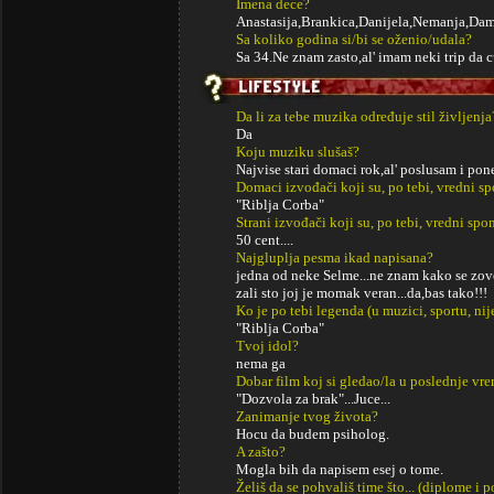
Imena dece?
Anastasija,Brankica,Danijela,Nemanja,Dam
Sa koliko godina si/bi se oženio/udala?
Sa 34.Ne znam zasto,al' imam neki trip da cu
Da li za tebe muzika određuje stil življenja
Da
Koju muziku slušaš?
Najvise stari domaci rok,al' poslusam i pon
Domaci izvođači koji su, po tebi, vredni s
"Riblja Corba"
Strani izvođači koji su, po tebi, vredni sp
50 cent....
Najgluplja pesma ikad napisana?
jedna od neke Selme...ne znam kako se zove,
zali sto joj je momak veran...da,bas tako!!!
Ko je po tebi legenda (u muzici, sportu, ni
"Riblja Corba"
Tvoj idol?
nema ga
Dobar film koj si gledao/la u poslednje vr
"Dozvola za brak"...Juce...
Zanimanje tvog života?
Hocu da budem psiholog.
A zašto?
Mogla bih da napisem esej o tome.
Želiš da se pohvališ time što... (diplome i