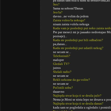
pa danas sam bila u sumi sa frendovima,ali 
Sex?
Sama sa sobom?Danas.
Jeo/la?
davno...ne volim da jedem
Zaista voleo/la nekoga?
nisam zaista volela nekoga
Kada vam je poslednji put neko zaista ned
Pre par meseci mi je jaaaako nedostajao Mo
poznaje)...
Kada ste poslednji put bili odbačeni?
pa,danas...
Kada ste poslednji put udarili nekog?
ne secam se...
Telefonirali?
malopre
Gledali TV?
jutros
Slušali radio?
ne secam se
Rekli nekome da ga volite?
ne secam se
Počistili sobu?
daaavno
Najlepša stvar koja ti se desila juče?
Nema je.Meni se nista lepo ne desava u po
Najlepša stvar koja ti se desila danas?
kada sam se pogledala u ogledalo i pomisli