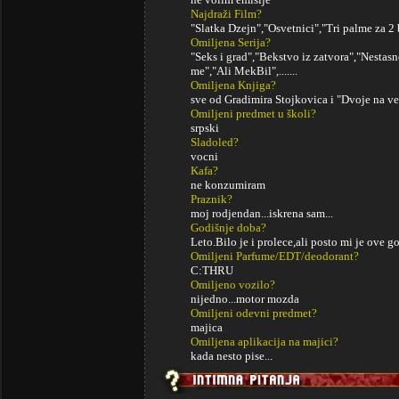
Najdraži Film?
"Slatka Dzejn","Osvetnici","Tri palme za 2 b
Omiljena Serija?
"Seks i grad","Bekstvo iz zatvora","Nestas
me","Ali MekBil",.......
Omiljena Knjiga?
sve od Gradimira Stojkovica i "Dvoje na ve
Omiljeni predmet u školi?
srpski
Sladoled?
vocni
Kafa?
ne konzumiram
Praznik?
moj rodjendan...iskrena sam...
Godišnje doba?
Leto.Bilo je i prolece,ali posto mi je ove 
Omiljeni Parfume/EDT/deodorant?
C:THRU
Omiljeno vozilo?
nijedno...motor mozda
Omiljeni odevni predmet?
majica
Omiljena aplikacija na majici?
kada nesto pise...