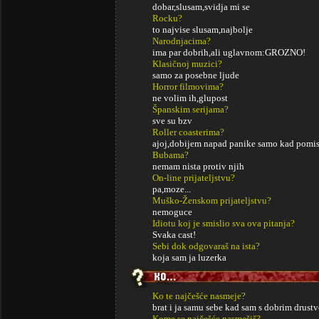
dobar,slusam,svidja mi se
Rocku?
to najvise slusam,najbolje
Narodnjacima?
ima par dobrih,ali uglavnom:GROZNO!
Klasičnoj muzici?
samo za posebne ljude
Horror filmovima?
ne volim ih,glupost
Španskim serijama?
sve su bzv
Roller coasterima?
ajoj,dobijem napad panike samo kad pomis
Bubama?
nemam nista protiv njih
On-line prijateljstvu?
pa,moze...
Muško-Ženskom prijateljstvu?
nemoguce
Idiotu koj je smislio sva ova pitanja?
Svaka cast!
Sebi dok odgovaraš na ista?
koja sam ja luzerka
Ko te najčešće nasmeje?
brat i ja samu sebe kad sam s dobrim drust
Kome se najčešće nasmešiš?