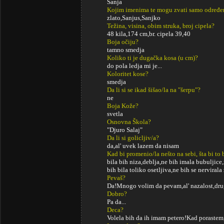
Sanja
Kojim imenima te mogu zvati samo određe
zlato,Sanjus,Sanjko
Težina, visina, obim struka, broj cipela?
48 kila,174 cm,br. cipela 39,40
Boja očiju?
tamno smedja
Koliko ti je dugačka kosa (u cm)?
do pola ledja mi je...
Koloritet kose?
smedja
Da li si se ikad šišao/la na "šerpu"?
ne
Boja Kože?
svetla
Osnovna Škola?
"Djuro Salaj"
Da li si golicljiv/a?
da,al' uvek lazem da nisam
Kad bi promenio/la nešto na sebi, šta bi to 
bila bih niza,deblja,ne bih imala bubuljice
bih bila toliko osetljiva,ne bih se nervirala za
Pevaš?
Da!Mnogo volim da pevam,al' nazalost,drugi 
Dobro?
Pa da...
Deca?
Volela bih da ih imam petero!Kad porastem,