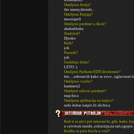
Omiljena Serija?
the nanny,friends...
Omiljena Knjiga?
moonspell
Omiljeni predmet u školi?
ahahahhaha
Sladoled?
Djusko
Kafa?
jok
Praznik?
jok
Godišnje doba?
LETO :)
Omiljeni Parfume/EDT/deodorant?
hm.....zaboravih kako se zove...uglavnom l
Omiljeno vozilo?
hammerr2
Omiljeni odevni predmet?
majchica
Omiljena aplikacija na majici?
neki dobar natpis ili slichica
Kad si se prvi put smuvao/la, gde, kako, k
u cetvrtom razrdu ,exkurzija,na tari,ognjen..
Koliko si puta bio/la u vezi?