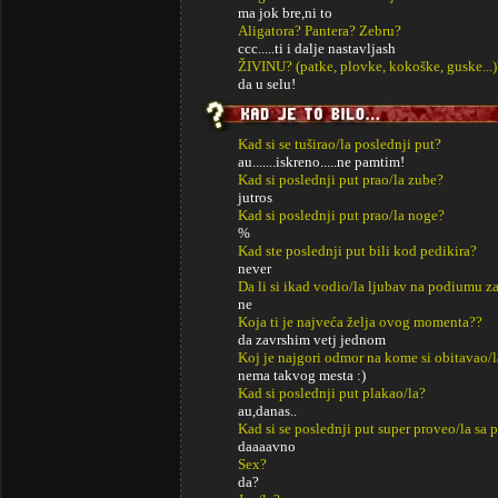
ma jok bre,ni to
Aligatora? Pantera? Zebru?
ccc.....ti i dalje nastavljash
ŽIVINU? (patke, plovke, kokoške, guske...)
da u selu!
Kad si se tuširao/la poslednji put?
au.......iskreno.....ne pamtim!
Kad si poslednji put prao/la zube?
jutros
Kad si poslednji put prao/la noge?
%
Kad ste poslednji put bili kod pedikira?
never
Da li si ikad vodio/la ljubav na podiumu za
ne
Koja ti je najveća želja ovog momenta??
da zavrshim vetj jednom
Koj je najgori odmor na kome si obitavao/l
nema takvog mesta :)
Kad si poslednji put plakao/la?
au,danas..
Kad si se poslednji put super proveo/la sa p
daaaavno
Sex?
da?