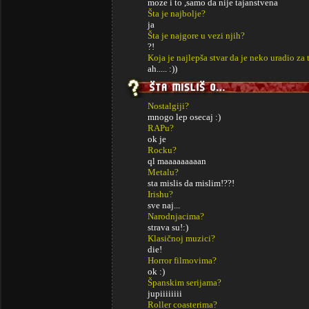
moze i to ,samo da nije tajanstvena
Šta je najbolje?
ja
Šta je najgore u vezi njih?
?!
Koja je najlepša stvar da je neko uradio za 
ah..... :))
Nostalgiji?
mnogo lep osecaj :)
RAPu?
ok je
Rocku?
ql maaaaaaaaan
Metalu?
sta mislis da mislim!??!
Irishu?
sve naj...
Narodnjacima?
strava su!:)
Klasičnoj muzici?
die!
Horror filmovima?
ok :)
Španskim serijama?
jupiiiiiiii
Roller coasterima?