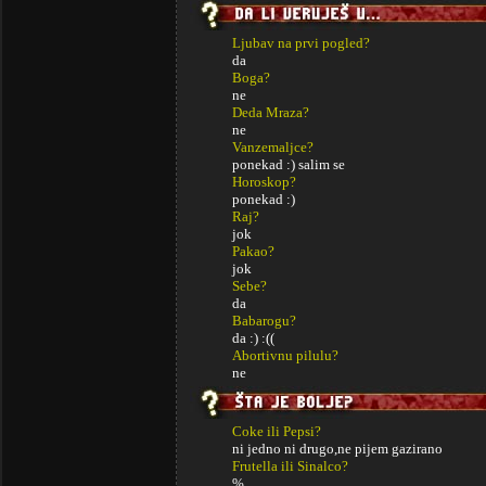
Ljubav na prvi pogled?
da
Boga?
ne
Deda Mraza?
ne
Vanzemaljce?
ponekad :) salim se
Horoskop?
ponekad :)
Raj?
jok
Pakao?
jok
Sebe?
da
Babarogu?
da :) :((
Abortivnu pilulu?
ne
Coke ili Pepsi?
ni jedno ni drugo,ne pijem gazirano
Frutella ili Sinalco?
%