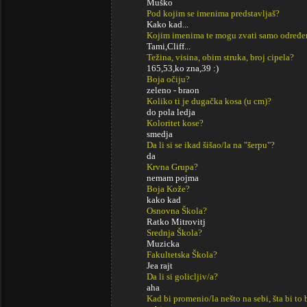
Muško
Pod kojim se imenima predstavljaš?
Kako kad...
Kojim imenima te mogu zvati samo određe
Tami,Cliff...
Težina, visina, obim struka, broj cipela?
165,53,ko zna,39 :)
Boja očiju?
zeleno - braon
Koliko ti je dugačka kosa (u cm)?
do pola ledja
Koloritet kose?
smedja
Da li si se ikad šišao/la na "šerpu"?
da
Krvna Grupa?
nemam pojma
Boja Kože?
kako kad
Osnovna Škola?
Ratko Mitrovitj
Srednja Škola?
Muzicka
Fakultetska Škola?
Jea rajt
Da li si golicljiv/a?
aha
Kad bi promenio/la nešto na sebi, šta bi to 