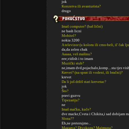
jok
Konzerva ili avanturista?
drugo
Imaš computer? (baš lični)
ne bash licni
Mobitel?
nokia 3200
A televizor (u koloru ili crno-beli, il' čak lj
da,da zelen chak
Aaaaa, veš mašinu?
eee,vidish i to imam
Muzički stub?
ne,imam dvd,pojachalo,komp....sta tjes vis
Krevet? (na sprat ili vodeni, ili bračni)?
krevet
Da li još držiš stari krevetac?
jok
Što?
pravi guzvu
Trpezariju?
ne
Imaš mačku, kuče?
dve macke,Cveta i Chikita,i sad dobijam m
Slona??
Eh,ne preterujmo...
Magarca? Divokozu? Majmuna?