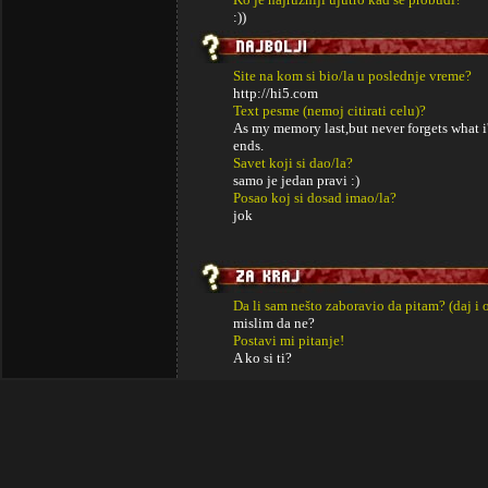
:))
Site na kom si bio/la u poslednje vreme?
http://hi5.com
Text pesme (nemoj citirati celu)?
As my memory last,but never forgets what 
ends.
Savet koji si dao/la?
samo je jedan pravi :)
Posao koj si dosad imao/la?
jok
Da li sam nešto zaboravio da pitam? (daj i 
mislim da ne?
Postavi mi pitanje!
A ko si ti?