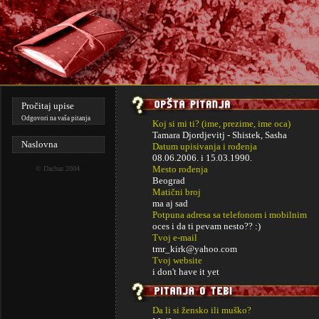
Pročitaj upise
Odgovori na vaša pitanja
Koj si mi ti? (ime, prezime, ime oca)
Tamara Djordjevitj - Shistek, Sasha
Naslovna
Datum upisivanja i rođenja
08.06.2006. i
15.03.1990.
Mesto rođenja
©
Dachaz
2004.
Beograd
Matični broj
ma aj sad
Potpuna adresa sa telefonom i mobilnim
oces i da ti pevam nesto?? :)
Tvoj e-mail
tmr_kirk@yahoo.com
Tvoj website
i don't have it yet
Da li si žensko ili muško?