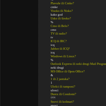
Plavuše ili Crnke?
crnke
Visoko ili Nisko?
kako god
Usko ili široko?
%
Crno ili Belo?
crno
TV ili radio?
tv
ICQ ili IRC?
icq
Jabber ili ICQ?
icq
Windows ili Linux?
%
Outlook Express ili neki drugi Mail Progr
neki drugi
MS Office ili Open Office?
&
1 ili 2 jastuka?
1
Ulošci ili tamponi?
ulosci
Durex ili Condomi?
!??!
Snovi ili košmari?
snovi