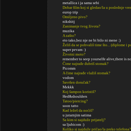
metallica i ja sama sebi
Dobar film koj si gledao/la u poslednje vr
europ trip
Omiljeno pivo?
nikshitj
Zanimanje tvog života?
muzika
A zašto?
eto tako,bez nje ne bi bilo ni mene :)
Želiš da se pohvališ time što... (diplome i
super pevam :)
Životni moto?
remember to seep yourselfe alive,there is n
Čime najrađe đubriš stomak?
Picomm
A čime najrađe vlažiš stomak?
vodom
Savršen doručak?
Mekkk
Koj šampon koristiš?
Hed&shoulders
Tatoo/piercing?
soon tatto
Kad ležeš da noćiš?
u jutarnjim satima
Sa kim si najduže prijatelj?
sa ljubicom :)
Koliko si najduže pričao/la preko telefona?