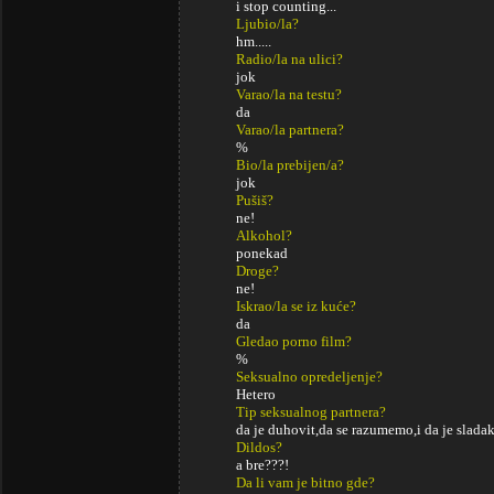
i stop counting...
Ljubio/la?
hm.....
Radio/la na ulici?
jok
Varao/la na testu?
da
Varao/la partnera?
%
Bio/la prebijen/a?
jok
Pušiš?
ne!
Alkohol?
ponekad
Droge?
ne!
Iskrao/la se iz kuće?
da
Gledao porno film?
%
Seksualno opredeljenje?
Hetero
Tip seksualnog partnera?
da je duhovit,da se razumemo,i da je sladak
Dildos?
a bre???!
Da li vam je bitno gde?