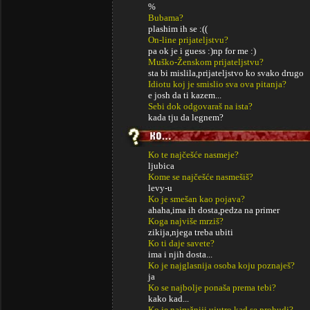
%
Bubama?
plashim ih se :((
On-line prijateljstvu?
pa ok je i guess :)np for me :)
Muško-Ženskom prijateljstvu?
sta bi mislila,prijateljstvo ko svako drugo
Idiotu koj je smislio sva ova pitanja?
e josh da ti kazem...
Sebi dok odgovaraš na ista?
kada tju da legnem?
Ko te najčešće nasmeje?
ljubica
Kome se najčešće nasmešiš?
levy-u
Ko je smešan kao pojava?
ahaha,ima ih dosta,pedza na primer
Koga najviše mrziš?
zikija,njega treba ubiti
Ko ti daje savete?
ima i njih dosta...
Ko je najglasnija osoba koju poznaješ?
ja
Ko se najbolje ponaša prema tebi?
kako kad...
Ko je najružniji ujutro kad se probudi?