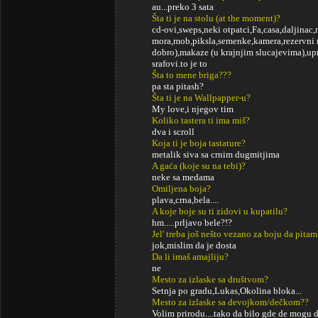
au...preko 3 sata
Šta ti je na stolu (at the moment)?
cd-ovi,sweps,neki otpatci,Fa,casa,daljinac,
mora,mob,piksla,semenke,kamera,rezervni m
dobro),makaze (u krajnjim slucajevima),up
srafovi.to je to
Šta to mene briga???
pa sta pitash?
Šta ti je na Wallpapper-u?
My love,i njegov tim
Koliko tastera ti ima miš?
dva i scroll
Koja ti je boja tastature?
metalik siva sa crnim dugmitjima
A gaća (koje su na tebi)?
neke sa medama
Omiljena boja?
plava,crna,bela....
A koje boje su ti zidovi u kupatilu?
hm.....prljavo bele?!?
Jel' treba još nešto vezano za boju da pitam
jok,mislim da je dosta
Da li imaš amajliju?
ne
Mesto za izlaske sa društvom?
Setnja po gradu,Lukas,Okolina bloka...
Mesto za izlaske sa devojkom/dečkom??
Volim prirodu....tako da bilo gde de mogu da