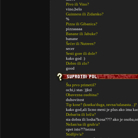
Pivo ili Vino?
vino,belo
Guinness ili Zidarsko?
%
Pizza ili Gibanica?
pizzaaaaa
Banane ili Jabuke?
banane
Šećer ili Nutreen?
secer
Sesti gore ili dole?
kako god :)
Dobro ili zlo?
good
Šta prvo primetiš?
ochi,i stas :))lol
Obavezna osobina?
duhovitost
Tip kose? (kratka/duga, ravna/talasasta...)?
kako god,ali licno meni je plus ako ima kao
Dobar/ra ili loš/a?
sta dobra ili losha?kosa??!? ako je osoba,
Nežan/na ili grub/a?
opet isto?!?nezna
Stidljiv/a?