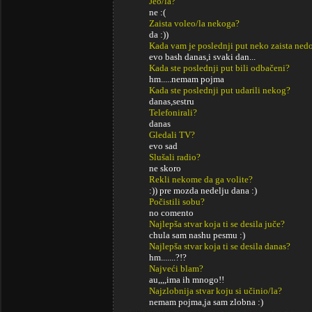
Jeo/la?
ne :(
Zaista voleo/la nekoga?
da :))
Kada vam je poslednji put neko zaista ned
evo bash danas,i svaki dan...
Kada ste poslednji put bili odbačeni?
hm.....nemam pojma
Kada ste poslednji put udarili nekog?
danas,sestru
Telefonirali?
danas
Gledali TV?
evo sad
Slušali radio?
ne skoro
Rekli nekome da ga volite?
:)) pre mozda nedelju dana :)
Počistili sobu?
no comento
Najlepša stvar koja ti se desila juče?
chula sam nashu pesmu :)
Najlepša stvar koja ti se desila danas?
hm.......?!?
Najveći blam?
au,,,,ima ih mnogo!!
Najzlobnija stvar koju si učinio/la?
nemam pojma,ja sam zlobna :)