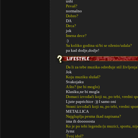
ushi
Pevaš?
normalno
Dobro?
DA
Deca?
jok
Imena dece?
:)
Sa koliko godina si/bi se oženio/udala?
pa kad dodje,dodje!
Da li za tebe muzika određuje stil življenja
Jok
Koju muziku slušaš?
Svakojaku
A što? (ne bi moglo)
Klasiku,ne bi mogla
Domaci izvođači koji su, po tebi, vredni s
Ljute paprichice :)) I samo oni
Strani izvođači koji su, po tebi, vredni sp
METALLICA
Najgluplja pesma ikad napisana?
ima ih dooooosta
Ko je po tebi legenda (u muzici, sportu, ni
Jymz
Tvoj idol?