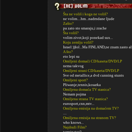
Šta ne voliš i koga ne voliš?
ne volim....hm...nadrndane ljude
Zašto?
pa zato sto smaraju,i zrache
Šta voliš?
volim zivot,koji ponekad sux...
Koju zemlju voliš?
Israel:))lol...Ma FINLAND,ne znam zasto ali.
A što?
eto lepi su
Omiljeni domaći CD/kaseta/DVD/LP
nema takvog
Omiljeni strani CD/kaseta/DVD/LP
Sve od metallice,a dvd cunning stunts
Omiljeni sport?
Pliwanje,tennis,kosarka
Omiljena domaća TV stanica?
Nemam pojma
Omiljena strana TV stanica?
eurosport,cnn,mtv...
Omiljena emisija na domaćem TV?
....
Omiljena emisija na stranom TV?
who knows...
Najdraži Film?
terminator2