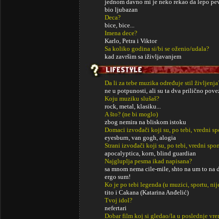
jednom davno mi je neko rekao da lepo pev
bio ljubazan
Deca?
bice, bice...
Imena dece?
Karlo, Petra i Viktor
Sa koliko godina si/bi se oženio/udala?
kad završim sa iživljavanjem
Da li za tebe muzika određuje stil življenja
ne u potpunosti, ali su ta dva prilično pov
Koju muziku slušaš?
rock, metal, klasiku...
A što? (ne bi moglo)
zbog nemira na bliskom istoku
Domaci izvođači koji su, po tebi, vredni s
eyesburn, van gogh, alogia
Strani izvođači koji su, po tebi, vredni sp
apocalyptica, korn, blind guardian
Najgluplja pesma ikad napisana?
sa mnom nema cile-mile, shto na um to na d
ergo sum!
Ko je po tebi legenda (u muzici, sportu, ni
tito i Cakana (Katarina Anđelić)
Tvoj idol?
nefertari
Dobar film koj si gledao/la u poslednje vr