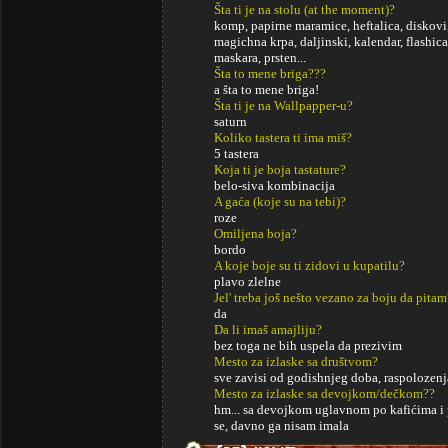
Šta ti je na stolu (at the moment)?
komp, papirne maramice, heftalica, diskovi,
magichna krpa, daljinski, kalendar, flashic
maskara, prsten...
Šta to mene briga???
a šta to mene briga!
Šta ti je na Wallpapper-u?
saturn
Koliko tastera ti ima miš?
5 tastera
Koja ti je boja tastature?
belo-siva kombinacija
A gaća (koje su na tebi)?
roze
Omiljena boja?
bordo
A koje boje su ti zidovi u kupatilu?
plavo zlelne
Jel' treba još nešto vezano za boju da pitam
da
Da li imaš amajliju?
bez toga ne bih uspela da prezivim
Mesto za izlaske sa društvom?
sve zavisi od godishnjeg doba, raspolozenja
Mesto za izlaske sa devojkom/dečkom??
hm... sa devojkom uglavnom po kafićima i 
se, davno ga nisam imala