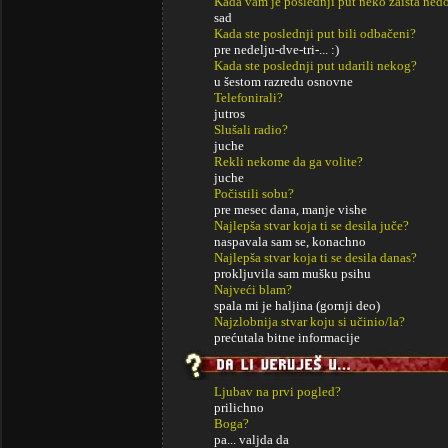
Kada vam je poslednji put neko zaista ned
sad
Kada ste poslednji put bili odbačeni?
pre nedelju-dve-tri-... :)
Kada ste poslednji put udarili nekog?
u šestom razredu osnovne
Telefonirali?
jutros
Slušali radio?
juche
Rekli nekome da ga volite?
juche
Počistili sobu?
pre mesec dana, manje vishe
Najlepša stvar koja ti se desila juče?
naspavala sam se, konachno
Najlepša stvar koja ti se desila danas?
prokljuvila sam mušku psihu
Najveći blam?
spala mi je haljina (gornji deo)
Najzlobnija stvar koju si učinio/la?
prećutala bitne informacije
Ljubav na prvi pogled?
prilichno
Boga?
pa... valjda da