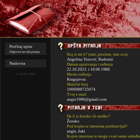
Pročitaj upise
Odgovori na vaša pitanja
Koj si mi ti? (ime, prezime, ime oca)
Angelina Totović, Radomir
Naslovna
Datum upisivanja i rođenja
22.10.2023. i
10.06.1988.
Mesto rođenja
©
Dachaz
2004.
Kragujevac
Matični broj
1006988725074
Tvoj e-mail
angie1006@gmail.com
Da li si žensko ili muško?
Žensko
Pod kojim se imenima predstavljaš?
angie, žaki
Kojim imenima te mogu zvati samo određe