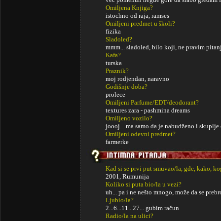
Omiljena Knjiga?
istochno od raja, ramses
Omiljeni predmet u školi?
fizika
Sladoled?
mmm... sladoled, bilo koji, ne pravim pitan
Kafa?
turska
Praznik?
moj rodjendan, naravno
Godišnje doba?
prolece
Omiljeni Parfume/EDT/deodorant?
textures zara - pashmina dreams
Omiljeno vozilo?
joooj... ma samo da je nabudženo i skuplj
Omiljeni odevni predmet?
farmerke
Kad si se prvi put smuvao/la, gde, kako, k
2001, Rumunija
Koliko si puta bio/la u vezi?
uh... pa i ne nešto mnogo, može da se prebro
Ljubio/la?
2...6...11...27... gubim račun
Radio/la na ulici?