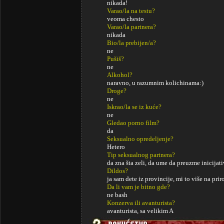
nikada!
Varao/la na testu?
veoma chesto
Varao/la partnera?
nikada
Bio/la prebijen/a?
ne
Pušiš?
ne
Alkohol?
naravno, u razumnim kolichinama:)
Droge?
ne
Iskrao/la se iz kuće?
ne
Gledao porno film?
da
Seksualno opredeljenje?
Hetero
Tip seksualnog partnera?
da zna šta zeli, da ume da preuzme inicijati
Dildos?
ja sam dete iz provincije, mi to više na pri
Da li vam je bitno gde?
ne bash
Konzerva ili avanturista?
avanturista, sa velikim A