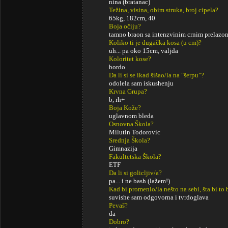
nina (bratanac)
Težina, visina, obim struka, broj cipela?
65kg, 182cm, 40
Boja očiju?
tamno braon sa intenzvinim crnim prelazom
Koliko ti je dugačka kosa (u cm)?
uh... pa oko 15cm, valjda
Koloritet kose?
bordo
Da li si se ikad šišao/la na "šerpu"?
odolela sam iskushenju
Krvna Grupa?
b, rh+
Boja Kože?
uglavnom bleda
Osnovna Škola?
Milutin Todorovic
Srednja Škola?
Gimnazija
Fakultetska Škola?
ETF
Da li si golicljiv/a?
pa... i ne bash (lažem!)
Kad bi promenio/la nešto na sebi, šta bi to 
suvishe sam odgovorna i tvrdoglava
Pevaš?
da
Dobro?