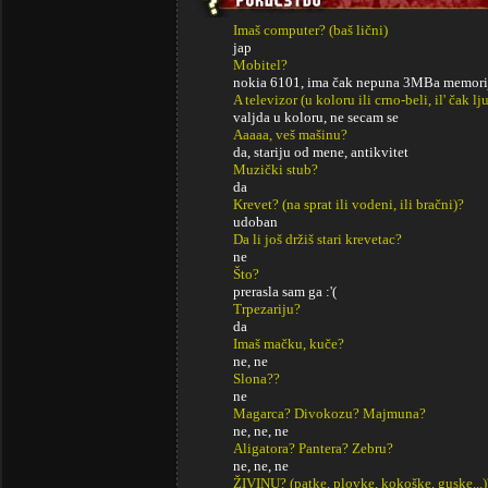
Imaš computer? (baš lični)
jap
Mobitel?
nokia 6101, ima čak nepuna 3MBa memorij
A televizor (u koloru ili crno-beli, il' čak lj
valjda u koloru, ne secam se
Aaaaa, veš mašinu?
da, stariju od mene, antikvitet
Muzički stub?
da
Krevet? (na sprat ili vodeni, ili bračni)?
udoban
Da li još držiš stari krevetac?
ne
Što?
prerasla sam ga :'(
Trpezariju?
da
Imaš mačku, kuče?
ne, ne
Slona??
ne
Magarca? Divokozu? Majmuna?
ne, ne, ne
Aligatora? Pantera? Zebru?
ne, ne, ne
ŽIVINU? (patke, plovke, kokoške, guske...)