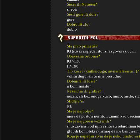
Šećer ili Nutreen?
shecer
Sesti gore ili dole?
gore
Dobro ili zlo?
dobro
Šta prvo primetiš?
IQ (što iz izgleda, što iz razgovora), oči...
Obavezna osobina?
IQ >130
H>190
Tip kose? (kratka/duga, ravna/talasasta...)?
volim dugu, ali to nije presudno
Dobar/ra ili loš/a?
u kom smislu?
Nežan/na ili grub/a?
nezan, ali bez onoga kuco, maco, medo, srce
Stidljiv/a?
NE
Šta je najbolje?
mora da postoji neshto... znam! kad oseca
Šta je najgore u vezi njih?
shto zavisish od njih i shto su retardiran
glupih kompleksa (nemoj da me banujesh, 
Koja je najlepša stvar da je neko uradio za 