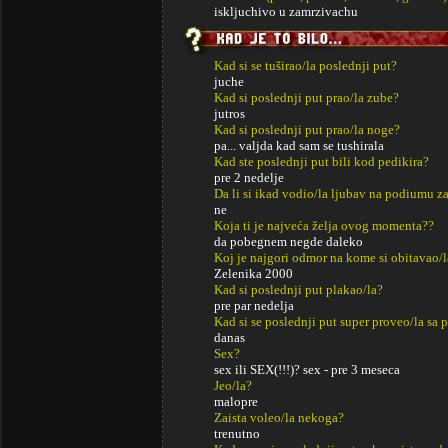
iskljuchivo u zamrzivachu
Kad si se tuširao/la poslednji put?
juche
Kad si poslednji put prao/la zube?
jutros
Kad si poslednji put prao/la noge?
pa... valjda kad sam se tushirala
Kad ste poslednji put bili kod pedikira?
pre 2 nedelje
Da li si ikad vodio/la ljubav na podiumu za
ne
Koja ti je najveća želja ovog momenta??
da pobegnem negde daleko
Koj je najgori odmor na kome si obitavao/l
Zelenika 2000
Kad si poslednji put plakao/la?
pre par nedelja
Kad si se poslednji put super proveo/la sa p
danas
Sex?
sex ili SEX(!!!)? sex - pre 3 meseca
Jeo/la?
malopre
Zaista voleo/la nekoga?
trenutno