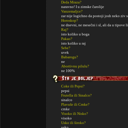
Deda Mraza?
naravno! I u zimske čarolije
Vanzemaljce?
zar nije logichno da postoji josh neko ziv
Horoskop?
ne dnevni, ne mesečni i sl, ali da u tipove l
Raj?
isto koliko u boga
Pakao?
isto koliko u raj
Sebe?
uvek
Babarogu?
ne
Abortivnu pilulu?
ne 100%
Coke ili Pepsi?
pepsi
Frutella ili Sinalco?
sinalco
Plavuše ili Crnke?
crnke
Visoko ili Nisko?
visoko
Usko ili široko?
usko