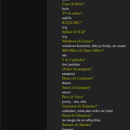
Crno ili Belo?
belo
TV ili radio?
radiJo
ICQ ili IRC?
icq
Jabber ili ICQ?
icq
Windows ili Linux?
windows koristim, shta je bolje, ne znam
MS Office ili Open Office?
ms
1 ili 2 jastuka?
bez jastuka
Ulošci ili tamponi?
tamponi
Durex ili Condomi?
durex
Snovi ili košmari?
snovi
Pivo ili Vino?
joooj... ma, oba
Guinness ili Zidarsko?
zidarsko, osim ako neko ne časti
Pizza ili Gibanica?
ne mogu da se odluchim
Banane ili Jabuke?
banane