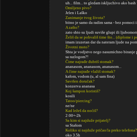
uh... film... to gledam iskljuchivo ako ba
Omiljeno pivo?
Jelen i Laško
Zanimanje tvog života?
bitno je samo da radim sama - bez pomoci i
A zašto?
zato shto su ljudi suviše glupi ili ljubomor
Želiš da se pohvališ time što... (diplome i
imam izuzetan dar da nateram ljude na pom
Životni moto?
Shta je vodjstvo nego nasumichno biranje p
sa razlogom?!
Čime najrađe đubriš stomak?
ananasom, ananasom, ananasom...
A čime najrađe vlažiš stomak?
kafom, vodom (u, al sam fina)
Savršen doručak?
konzerva ananasa
Koj šampon koristiš?
kosili
Tatoo/piercing?
ne/ne
Kad ležeš da noćiš?
2:00+-2h
Sa kim si najduže prijatelj?
sa Stašom
Koliko si najduže pričao/la preko telefona?
oko 3.5h