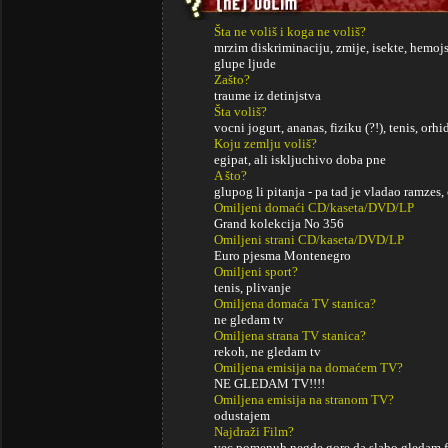
Šta ne voliš i koga ne voliš?
mrzim diskriminaciju, zmije, isekte, hemojsk
glupe ljude
Zašto?
traume iz detinjstva
Šta voliš?
vocni jogurt, ananas, fiziku (?!), tenis, orhid
Koju zemlju voliš?
egipat, ali iskljuchivo doba pne
A što?
glupog li pitanja - pa tad je vladao ramzes, c
Omiljeni domaći CD/kaseta/DVD/LP
Grand kolekcija No 356
Omiljeni strani CD/kaseta/DVD/LP
Euro pjesma Montenegro
Omiljeni sport?
tenis, plivanje
Omiljena domaća TV stanica?
ne gledam tv
Omiljena strana TV stanica?
rekoh, ne gledam tv
Omiljena emisija na domaćem TV?
NE GLEDAM TV!!!!
Omiljena emisija na stranom TV?
odustajem
Najdraži Film?
vec pomenuh negde gore da slabo gledam f