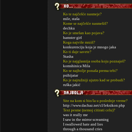
Ko te najčešće nasmeje?
mile, staša
Kome se najčešće nasmešiš?
dechku
Ko je smešan kao pojava?
hamster girl
Koga najviše mrziš?
konkurenciju koja je mnogo jaka
Ko ti daje savete?
Stasha
Ko je najglasnija osoba koju poznaješ?
komshinica Mila
Ko se najbolje ponaša prema tebi?
psihijatar
Ko je najružniji ujutro kad se probudi?
ruška jakić
Site na kom si bio/la u poslednje vreme?
http://www.dachaz.net/cl/leksikon.php
Text pesme (nemoj citirati celu)?
was it really me
I saw in the mirror screaming
I swallowed hate and lies
through a thousand cries