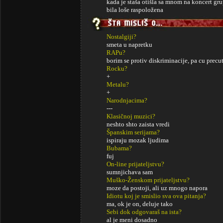
kada je staša otišla sa mnom na koncert gr
bila loše raspoložena
Nostalgiji?
smeta u napretku
RAPu?
borim se protiv diskriminacije, pa cu precut
Rocku?
+
Metalu?
+
Narodnjacima?
---
Klasičnoj muzici?
neshto shto zaista vredi
Španskim serijama?
ispiraju mozak ljudima
Bubama?
fuj
On-line prijateljstvu?
sumnjichava sam
Muško-Ženskom prijateljstvu?
moze da postoji, ali uz mnogo napora
Idiotu koj je smislio sva ova pitanja?
ma, ok je on, deluje tako
Sebi dok odgovaraš na ista?
al je meni dosadno