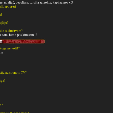
re, upaljač, pepeljara, turpija za nokte, kapi za nos xD
Wallpapper-u?
a?
ajliju?
ske sa društvom?
e sam, bitno je s kim sam :P
 koga ne voliš?
om
sija na stranom TV?
iga?
a?
fume/EDT/deodorant?