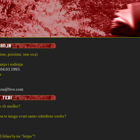
(ime, prezime, ime oca)
nja i rođenja
i
04.03.1993.
a
lou@live.com
ko ili muško?
a te mogu zvati samo određene osobe?
ad šišao/la na "šerpu"?