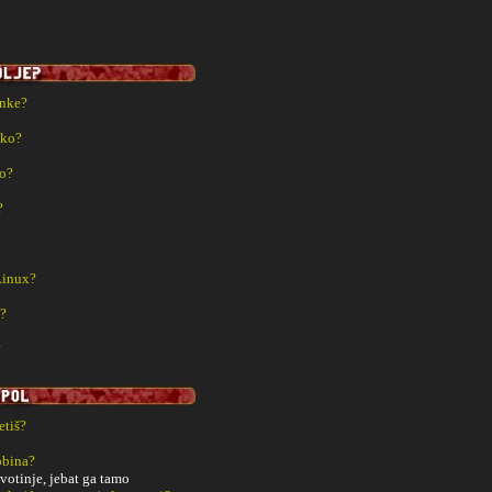
rnke?
sko?
ko?
?
Linux?
a?
?
etiš?
obina?
ivotinje, jebat ga tamo