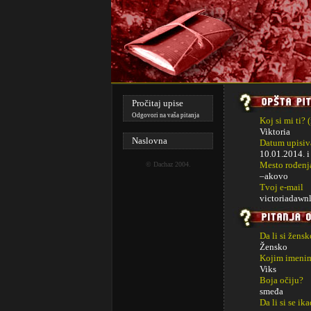
Pročitaj upise
Odgovori na vaša pitanja
Koj si mi ti? 
Viktoria
Naslovna
Datum upisiva
10.01.2014. 
Mesto rođenj
©
Dachaz
2004.
–akovo
Tvoj e-mail
victoriadawn
Da li si žens
Žensko
Kojim imenim
Viks
Boja očiju?
smeđa
Da li si se ik