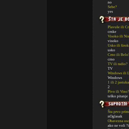
no
Sebe?
yes
Plavuše ili C
crnke
Visoko ili Ni
visoko
Usko ili širo
usko
Crno ili Belo
crno
TV ili radio?
TV
Windows ili 
Windows
1 ili 2 jastuk
2
Pivo ili Vino
teško pitanje
Šta prvo prim
nOglasak
Obavezna os
ako ne voli ?