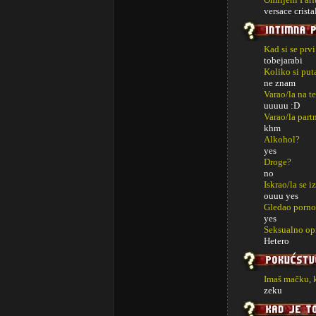
versace crista
Kad si se prv
tobejarabi
Koliko si put
ne znam
Varao/la na t
uuuuu :D
Varao/la part
khm
Alkohol?
yes
Droge?
no
Iskrao/la se i
ouuu yes
Gledao porno
yes
Seksualno op
Hetero
Imaš mačku, 
zeku