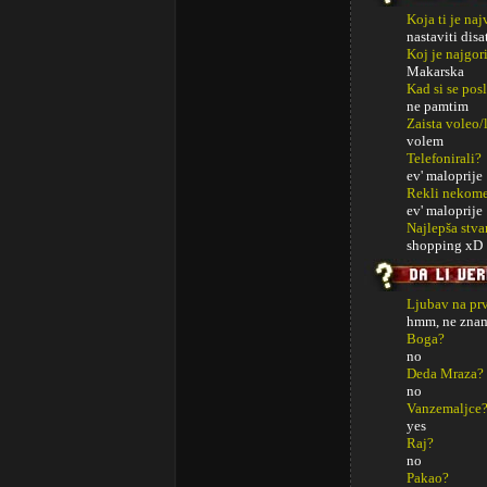
Koja ti je na
nastaviti disa
Koj je najgor
Makarska
Kad si se posl
ne pamtim
Zaista voleo/
volem
Telefonirali?
ev' maloprije
Rekli nekome
ev' maloprije
Najlepša stvar
shopping xD
Ljubav na pr
hmm, ne zna
Boga?
no
Deda Mraza?
no
Vanzemaljce
yes
Raj?
no
Pakao?