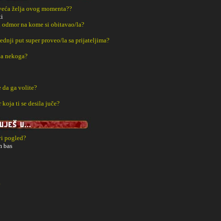
jveća želja ovog momenta??
ti
i odmor na kome si obitavao/la?
ednji put super proveo/la sa prijateljima?
la nekoga?
 da ga volite?
 koja ti se desila juče?
vi pogled?
m bas
?