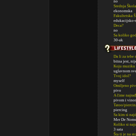
no
Srednja Škol
ekonomska
Fakultetska 
edukacijsko-r
Deca?
no
Sa koliko god
30-ak
Da li za tebe
bitna jest, ni
Koju muziku 
uglavnom sve,
Tvoj idol?
myself
Omiljeno piv
pivo
A čime najrađ
pivom i vino
Tatoo/pierci
piercing
Sa kim si najd
Mer De Noms
Koliko si naj
3 sata
Šta ti je na s