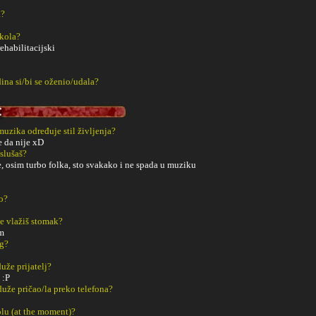
a?
Škola?
ehabilitacijski
ina si/bi se oženio/udala?
 muzika određuje stil življenja?
je da nije xD
slušaš?
 osim turbo folka, sto svakako i ne spada u muziku
o?
e vlažiš stomak?
m
ng?
uže prijatelj?
 :P
duže pričao/la preko telefona?
tolu (at the moment)?