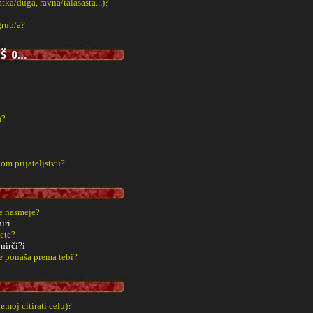
tka/duga, ravna/talasasta...)?
grub/a?
a?
m prijateljstvu?
će nasmeje?
iri
vete?
nirči?i
e ponaša prema tebi?
emoj citirati celu)?