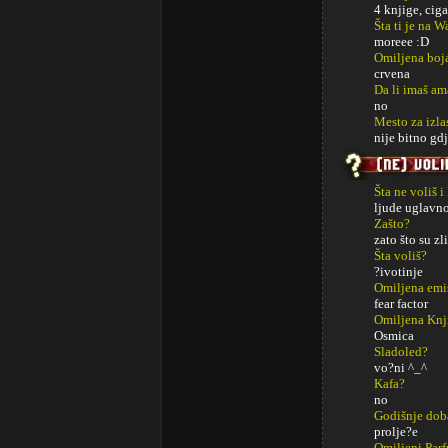
4 knjige, ciga
Šta ti je na 
moreee :D
Omiljena boj
crvena
Da li imaš am
no
Mesto za izla
nije bitno gdj
Šta ne voliš i
ljude uglavn
Zašto?
zato što su zli
Šta voliš?
?ivotinje
Omiljena emi
fear factor
Omiljena Knj
Osmica
Sladoled?
vo?ni ^_^
Kafa?
no
Godišnje dob
prolje?e
Omiljeni Par