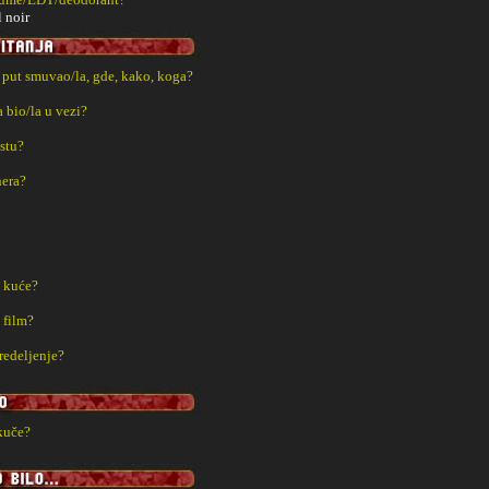
l noir
i put smuvao/la, gde, kako, koga?
a bio/la u vezi?
estu?
nera?
z kuće?
 film?
redeljenje?
kuče?