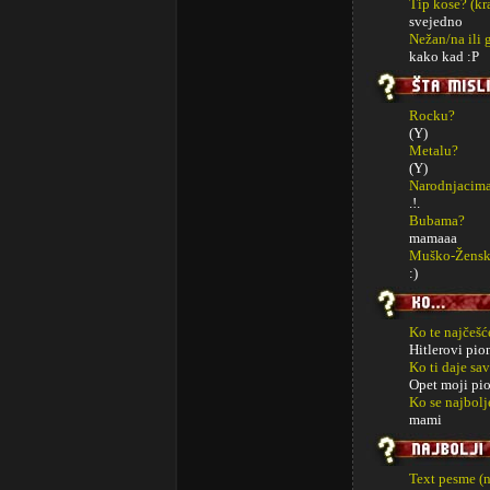
Tip kose? (kra
svejedno
Nežan/na ili 
kako kad :P
Rocku?
(Y)
Metalu?
(Y)
Narodnjacim
.!.
Bubama?
mamaaa
Muško-Žensko
:)
Ko te najčeš
Hitlerovi pion
Ko ti daje sa
Opet moji pio
Ko se najbolj
mami
Text pesme (n