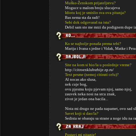
Muško-Ženskom prijateljstvu?
Moguce u malom broju slucajeva
Idiotu koj je smislio sva ova pitanja?
Bas nema sta da radi!
Sebi dok odgovaraš na ista?
Debil sam sto me mrzi da podignem dupe iz 
Ko se najbolje ponaša prema tebi?
Marija i Ivana s jedne i Vidak, Matke i Pera
Site na kom si bio/la u poslednje vreme?
http://citroenklubsrbije.zp.ru/
Text pesme (nemoj citirati celu)?
Al nocas ako slusa,
nek cuje bog,
ovu pjesmu koju pjevam njoj, samo njoj,
zauvek neka nosi na srcu znak,
zivot je jedan ona bacila...
Nista mi drugo ne pada napamet, ovo sad s
Savet koji si dao/la?
Sedista se obaraju sa strane a noge idu na 
Postavi mi pitanje!