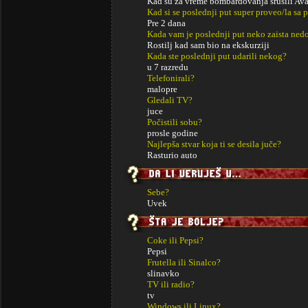
Kad su za vreme bombardovanja srusili Ava
Kad si se poslednji put super proveo/la sa p
Pre 2 dana
Kada vam je poslednji put neko zaista ned
Rostilj kad sam bio na ekskurziji
Kada ste poslednji put udarili nekog?
u 7 razredu
Telefonirali?
malopre
Gledali TV?
juce
Počistili sobu?
prosle godine
Najlepša stvar koja ti se desila juče?
Rasturio auto
Sebe?
Uvek
Coke ili Pepsi?
Pepsi
Frutella ili Sinalco?
slinavko
TV ili radio?
tv
Windows ili Linux?