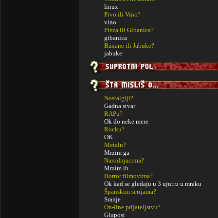
linux
Pivo ili Vino?
vino
Pizza ili Gibanica?
gibanica
Banane ili Jabuke?
jabuke
Nostalgiji?
Gadna stvar
RAPu?
Ok do neke mere
Rocku?
OK
Metalu?
Mrzim ga
Narodnjacima?
Mrzim ih
Horror filmovima?
Ok kad se gledaju u 3 ujutru u mraku
Španskim serijama?
Sranje
On-line prijateljstvu?
Glupost