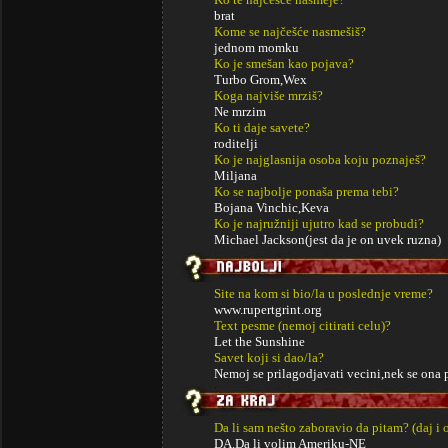
brat
Kome se najčešće nasmešiš?
jednom momku
Ko je smešan kao pojava?
Turbo Grom,Wex
Koga najviše mrziš?
Ne mrzim
Ko ti daje savete?
roditelji
Ko je najglasnija osoba koju poznaješ?
Miljana
Ko se najbolje ponaša prema tebi?
Bojana Vinchic,Keva
Ko je najružniji ujutro kad se probudi?
Michael Jackson(jest da je on uvek ruzna)
Site na kom si bio/la u poslednje vreme?
www.rupertgrint.org
Text pesme (nemoj citirati celu)?
Let the Sunshine
Savet koji si dao/la?
Nemoj se prilagodjavati vecini,nek se ona p
Da li sam nešto zaboravio da pitam? (daj i 
DA.Da li volim Ameriku-NE