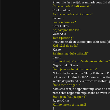
Zivot nije fer i uvijek se morash potruditi 
Čime najrađe đubriš stomak?
Chokoladom
A čime najrađe vlažiš stomak?
Picem :)
Savršen doručak?
Corn Flakes
Koj šampon koristiš?
Wash&Go
Tatoo/piercing?
trenutno ne,ali cu uskoro probushit jezik(c
Kad ležeš da noćiš?
Kasno
Sa kim si najduže prijatelj?
Larom
Koliko si najduže pričao/la preko telefona?
Negde preko 3 sata
Šta ti je na stolu (at the moment)?
Neke slike,kamera,film ''Harry Potter and P
Balshevic,Ortodox Celts''A moment like the
sveska,daljinski od tv-a,drzach za mobilni,
Šta to mene briga???
Zato shto sam ja najpopularnija osoba na sv
znash shta najpopularnija osoba na svetu im
Šta ti je na Wallpapper-u?
Rupert Grint
Koliko tastera ti ima miš?
3