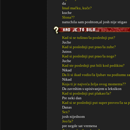
da
Imaš mačku, kuče?
kuche
Slona??
naruchila sam poshtom,al josh nije stigao
Kad si se tuširao/la poslednji put?
Juche
Kad si poslednji put prao/la zube?
Jutros
Kad si poslednji put prao/la noge?
Juche
Kad ste poslednji put bili kod pedikira?
Nikad
Da li si ikad vodio/la ljubav na podiumu za
Nikad
Koja ti je najveća želja ovog momenta??
Da zavrshim s upisivanjem u leksikon
Kad si poslednji put plakao/la?
Pre neki dan
Kad si se poslednji put super proveo/la sa p
Danas
Sex?
josh nijednom
Jeo/la?
pre negde sat vremena