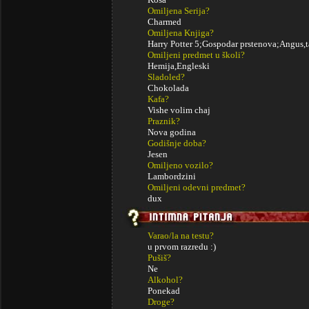
Omiljena Serija?
Charmed
Omiljena Knjiga?
Harry Potter 5;Gospodar prstenova;Angus,ta
Omiljeni predmet u školi?
Hemija,Engleski
Sladoled?
Chokolada
Kafa?
Vishe volim chaj
Praznik?
Nova godina
Godišnje doba?
Jesen
Omiljeno vozilo?
Lambordzini
Omiljeni odevni predmet?
dux
Varao/la na testu?
u prvom razredu :)
Pušiš?
Ne
Alkohol?
Ponekad
Droge?