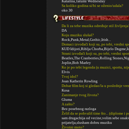
Katarina,Tatumi Wednesday
Sa koliko godina si/bi se oženio/udala?
oko 30
Da li za tebe muzika određuje stil življenja
DA
Koju muziku slušaš?
Rock,Punk,Metal,Gothic,Irish...
Domaci izvođači koji su, po tebi, vredni s
KUD Idijoti,Riblja Chorba,Bijelo Dugme,Id
Strani izvođači koji su, po tebi, vredni sp
Beatles,The Cranberries,Rolling Stones,N
Joplin,Bob Marley
Ko je po tebi legenda (u muzici, sportu, ni
Elvis
Tvoj idol?
Joan Katherin Rowling
Dobar film koj si gledao/la u poslednje vr
Kosa
Zanimanje tvog života?
Gluma
A zašto?
Bez posebnog razloga
Želiš da se pohvališ time što... (diplome i
sam drugachija od vecine,volim sebe onak
prijatelja,slusham dobru muziku
Životni moto?