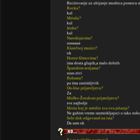
Recitovanje uz ubijanje mushica pomocu 
Rocku?
kul
Metalu?
kul
Irishu?
kul
Narodnjacima?
uaaaaaa
Klasičnoj muzici?
ok
Horror filmovima?
ima dosta glupih,a malo dobrih
Španskim serijama?
uzas zivi
Bubama?
pa ima zanimljivih
On-line prijateljstvu?
Za
Muško-Ženskom prijateljstvu?
sve najbolje
Idiotu koj je smislio sva ova pitanja?
Ne gubim vreme razmishljajuci o tako ne
Sebi dok odgovaraš na ista?
Da sam ok
Ko te najčešće nasmeje?