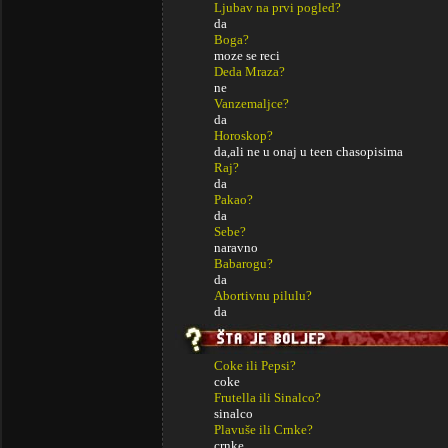
Ljubav na prvi pogled?
da
Boga?
moze se reci
Deda Mraza?
ne
Vanzemaljce?
da
Horoskop?
da,ali ne u onaj u teen chasopisima
Raj?
da
Pakao?
da
Sebe?
naravno
Babarogu?
da
Abortivnu pilulu?
da
Coke ili Pepsi?
coke
Frutella ili Sinalco?
sinalco
Plavuše ili Crnke?
crnke