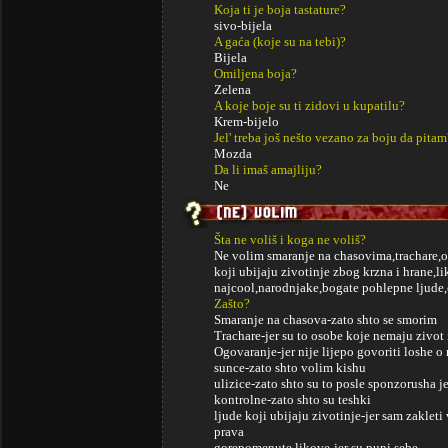
Koja ti je boja tastature?
sivo-bijela
A gaća (koje su na tebi)?
Bijela
Omiljena boja?
Zelena
A koje boje su ti zidovi u kupatilu?
Krem-bijelo
Jel' treba još nešto vezano za boju da pitam
Mozda
Da li imaš amajliju?
Ne
Šta ne voliš i koga ne voliš?
Ne volim smaranje na chasovima,trachare,o
koji ubijaju zivotinje zbog krzna i hrane,l
najcool,narodnjake,bogate pohlepne ljude,c
Zašto?
Smaranje na chasova-zato shto se smorim
Trachare-jer su to osobe koje nemaju zivot 
Ogovaranje-jer nije lijepo govoriti loshe 
sunce-zato shto volim kishu
ulizice-zato shto su to posle sponzorusha j
kontrolne-zato shto su teshki
ljude koji ubijaju zivotinje-jer sam zakleti
prava
gorepomenute likove-jer su puni sebe