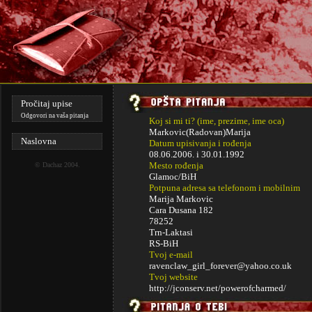
Pročitaj upise
Odgovori na vaša pitanja
Koj si mi ti? (ime, prezime, ime oca)
Markovic(Radovan)Marija
Naslovna
Datum upisivanja i rođenja
08.06.2006. i
30.01.1992
Mesto rođenja
©
Dachaz
2004.
Glamoc/BiH
Potpuna adresa sa telefonom i mobilnim
Marija Markovic
Cara Dusana 182
78252
Trn-Laktasi
RS-BiH
Tvoj e-mail
ravenclaw_girl_forever@yahoo.co.uk
Tvoj website
http://jconserv.net/powerofcharmed/