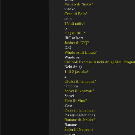
Visoko ili Nisko?
visoko
Crno ili Belo?
crno
TV ili radio?
tv
ICQ ili IRC?
IRC of kors
Jabber ili ICQ?
ICQ
Windows ili Linux?
Windows
Outlook Express ili neki drugi Mail Progr
Neki drugi
1 ili 2 jastuka?
2
Ulošci ili tamponi?
tamponi
Snovi ili košmari?
Snovi
Pivo ili Vino?
Pivo
Pizza ili Gibanica?
Pizza(vegeteriana)
Banane ili Jabuke?
Banane
Šećer ili Nutreen?
Shecer