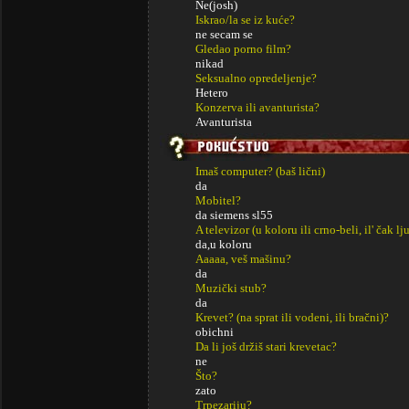
Ne(josh)
Iskrao/la se iz kuće?
ne secam se
Gledao porno film?
nikad
Seksualno opredeljenje?
Hetero
Konzerva ili avanturista?
Avanturista
Imaš computer? (baš lični)
da
Mobitel?
da siemens sl55
A televizor (u koloru ili crno-beli, il' čak lj
da,u koloru
Aaaaa, veš mašinu?
da
Muzički stub?
da
Krevet? (na sprat ili vodeni, ili bračni)?
obichni
Da li još držiš stari krevetac?
ne
Što?
zato
Trpezariju?