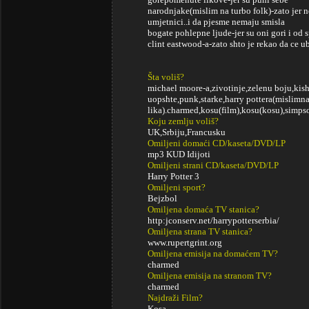
narodnjake(mislim na turbo folk)-zato jer n
umjetnici..i da pjesme nemaju smisla
bogate pohlepne ljude-jer su oni gori i od
clint eastwood-a-zato shto je rekao da ce u
Šta voliš?
michael moore-a,zivotinje,zelenu boju,kishu
uopshte,punk,starke,harry pottera(mislimna
lika).charmed,kosu(film),kosu(kosu),simpson
Koju zemlju voliš?
UK,Srbiju,Francusku
Omiljeni domaći CD/kaseta/DVD/LP
mp3 KUD Idijoti
Omiljeni strani CD/kaseta/DVD/LP
Harry Potter 3
Omiljeni sport?
Bejzbol
Omiljena domaća TV stanica?
http:jconserv.net/harrypotterserbia/
Omiljena strana TV stanica?
www.rupertgrint.org
Omiljena emisija na domaćem TV?
charmed
Omiljena emisija na stranom TV?
charmed
Najdraži Film?
Kosa