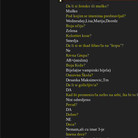
Da li si žensko ili muško?
Muško
Pod kojim se imenima predstavljaš?
Wednesday,Lisa,Marija,Dzordz
Boja očiju?
Zelena
Koloritet kose?
Smedja
Da li si se ikad šišao/la na "šerpu"?
Ne
Krvna Grupa?
AB+(mislim)
Boja Kože?
Bijela(ne vampirski bijela)
Osnovna Škola?
Desanka Maksimovic,Trn
Da li si golicljiv/a?
DA
Kad bi promenio/la nešto na sebi, šta bi to 
Nist odredjeno
Pevaš?
DA
Dobro?
NE
Deca?
Nemam,ali cu imat 3-je
Imena dece?