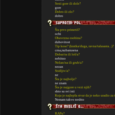
Sesti gore ili dole?
gore
Dobro ili zlo?
dobro
Šta prvo primetiš?
ochi
Obavezna osobina?
duhovitost
Tip kose? (kratka/duga, ravna/talasasta...)?
crna,razbarusena
Dobar/ra ili loš/a?
nebitno
Nežan/na ili grub/a?
nezan
Stidljiv/a?
ne
Šta je najbolje?
ne znam
Šta je najgore u vezi njih?
shto su svi isti
Koja je najlepša stvar da je neko uradio za 
Nemam takvo neshto
RAPu?