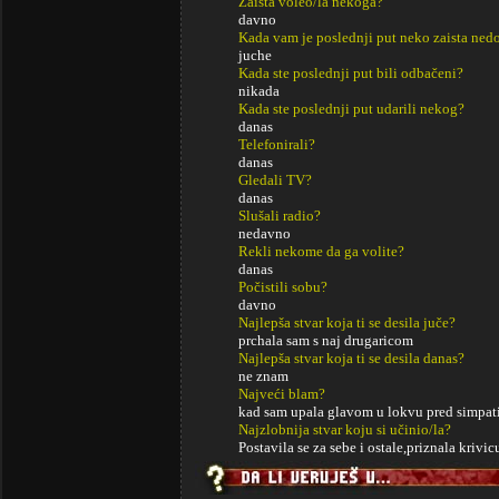
Zaista voleo/la nekoga?
davno
Kada vam je poslednji put neko zaista ned
juche
Kada ste poslednji put bili odbačeni?
nikada
Kada ste poslednji put udarili nekog?
danas
Telefonirali?
danas
Gledali TV?
danas
Slušali radio?
nedavno
Rekli nekome da ga volite?
danas
Počistili sobu?
davno
Najlepša stvar koja ti se desila juče?
prchala sam s naj drugaricom
Najlepša stvar koja ti se desila danas?
ne znam
Najveći blam?
kad sam upala glavom u lokvu pred simpat
Najzlobnija stvar koju si učinio/la?
Postavila se za sebe i ostale,priznala krivic