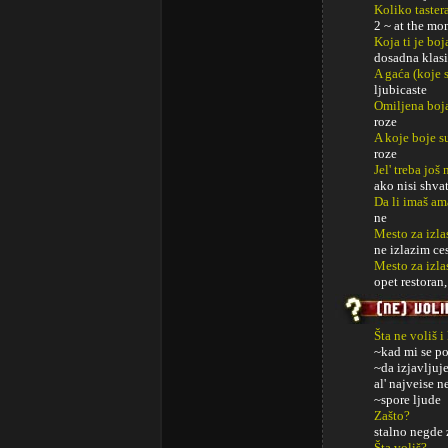
Koliko taster
2 ~ at the m
Koja ti je boj
dosadna klas
A gaća (koje s
ljubicaste
Omiljena boj
roze
A koje boje s
roze
Jel' treba jo
ako nisi shva
Da li imaš am
ne
Mesto za izla
ne izlazim ces
Mesto za izl
opet restoran
Šta ne voliš i
~kad mi se p
~da izjavljuj
al' najveise 
~spore ljude
Zašto?
stalno negde 
Šta voliš?