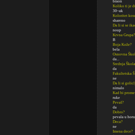
braon
Koliko ti je 
30~ak
Koloritet kos
shareno
Da li si se ik
noup
Krvna Grupa
B
Boja Kože?
bela
Osnovna Ško
da...
Srednja Škol
da
Fakultetska 
ne
Da li si golic
nimalo
Kad bi promeni
ruke
Pevaš?
da
Dobro?
pevala u horu
Deca?
ne
Imena dece?