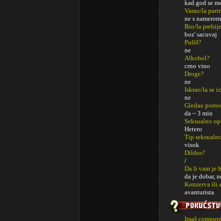
kad god se m
Varao/la part
ne s namerom
Bio/la prebij
boz' sacuvaj
Pušiš?
ne
Alkohol?
crno vino
Droge?
ne
Iskrao/la se i
ne
Gledao porno
da ~ 3 min
Seksualno op
Hetero
Tip seksualno
visok
Dildos?
/
Da li vam je 
da je dobar, n
Konzerva ili 
avanturista
Imaš computer