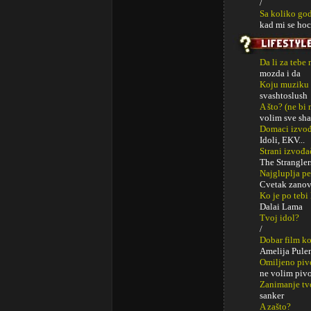
/
Sa koliko god
kad mi se hoc
Da li za tebe
mozda i da
Koju muziku 
svashtoslush
A što? (ne bi
volim sve sha
Domaci izvođa
Idoli, EKV...
Strani izvođa
The Strangler
Najgluplja p
Cvetak zanov
Ko je po tebi
Dalai Lama
Tvoj idol?
/
Dobar film ko
Amelija Pulen
Omiljeno piv
ne volim piv
Zanimanje tv
sanker
A zašto?