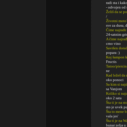
radi sta i kak
- odvojen od
Želiš da se p
/
Životni moto
sve za dusu, 
Čime najrađe
24-satnim gr
A čime najrađ
crno vino
Savršen doru
popara :)
Koj šampon k
Fructis
Tatoo/pierci
ne
Kad ležeš da 
oko ponoci
Sa kim si najd
sa Vanjom
Koliko si naj
oko 2 sata
Šta ti je na s
sto je uvek p
Šta to mene b
vala jes'
Šta ti je na 
bunar zelja u