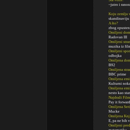
~jutro i ranor
Koju zemlju 
skandinaviju
A što?
zbog opusteni
Omiljeni do
Radovan III
Omiljeni str
muzika iz fil
Omiljeni spor
odbojka
Omiljena dom
B92
Omiljena stra
BBC prime
Omiljena emi
Kulturni nok
Omiljena emi
nesto kao sta
Najdraži Fil
Pay it forwar
Omiljena Seri
Mucke
Omiljena Knj
E, pa ne bih 
Omiljeni pred
matematika