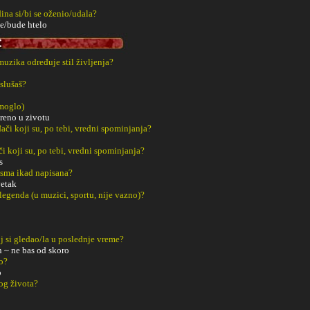
ina si/bi se oženio/udala?
e/bude htelo
 muzika određuje stil življenja?
slušaš?
 moglo)
reno u zivotu
či koji su, po tebi, vredni spominjanja?
či koji su, po tebi, vredni spominjanja?
s
esma ikad napisana?
etak
 legenda (u muzici, sportu, nije vazno)?
j si gledao/la u poslednje vreme?
 ~ ne bas od skoro
o?
o
og života?