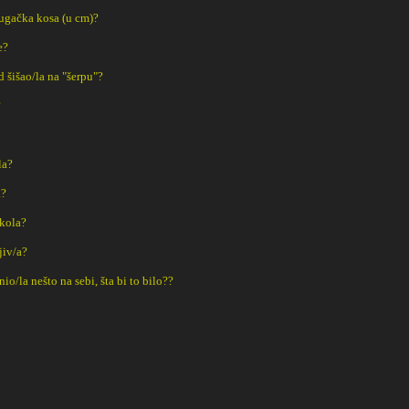
dugačka kosa (u cm)?
e?
ad šišao/la na "šerpu"?
?
la?
a?
Škola?
ljiv/a?
o/la nešto na sebi, šta bi to bilo??