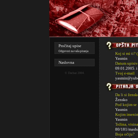
Pročitaj upise
Odgovori na vaša pitanja
Koj si mi ti? 
Yasmin
Naslovna
Datum upisiva
09.01.2005. 
Tvoj e-mail
©
Dachaz
2004.
yasmin@yubc
Da li si žens
Žensko
Pod kojim se
Yasmin
Kojim imenim
Yasmin
Težina, visina
80/181/mash
Boja očiju?