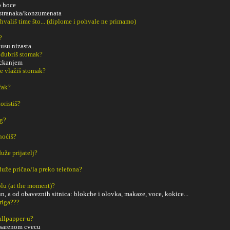
o hoce
 stranaka/konzumenata
ohvališ time što... (diplome i pohvale ne primamo)
?
dusu nizasta.
 đubriš stomak?
ickanjem
e vlažiš stomak?
čak?
oristiš?
ng?
noćiš?
uže prijatelj?
duže pričao/la preko telefona?
tolu (at the moment)?
un, a od obaveznih sitnica: blokche i olovka, makaze, voce, kokice...
riga???
Wallpapper-u?
 sarenom cvecu