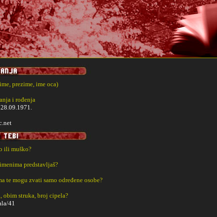
(ime, prezime, ime oca)
nja i rođenja
i
28.09.1971.
.net
ko ili muško?
 imenima predstavljaš?
a te mogu zvati samo određene osobe?
, obim struka, broj cipela?
ala/41