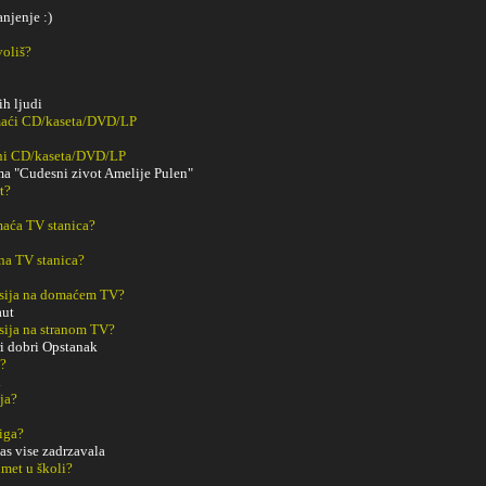
anjenje :)
voliš?
h ljudi
maći CD/kaseta/DVD/LP
ani CD/kaseta/DVD/LP
ma "Cudesni zivot Amelije Pulen"
t?
aća TV stanica?
na TV stanica?
sija na domaćem TV?
aut
sija na stranom TV?
ri dobri Opstanak
m?
d
ja?
iga?
vas vise zadrzavala
met u školi?