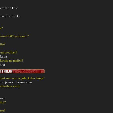
kerom od kafe
amo posle rucka
a?
fume/EDT/deodorant?
ilo?
vni predmet?
ukava
kacija na majici?
kret
i put smuvao/la, gde, kako, koga?
bilo je nesto beznacajno
a bio/la u vezi?
dnom
lici?
estu?