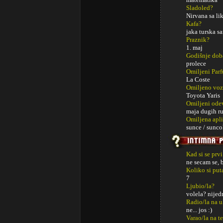
Sladoled?
Nirvana sa li
Kafa?
jaka turska s
Praznik?
1. maj
Godišnje dob
prolece
Omiljeni Par
La Coste
Omiljeno voz
Toyota Yaris
Omiljeni ode
maja dugih r
Omiljena apli
sunce / sunco
Kad si se prv
ne secam se, 
Koliko si put
7
Ljubio/la?
volela? nije
Radio/la na u
ne... jos :)
Varao/la na t