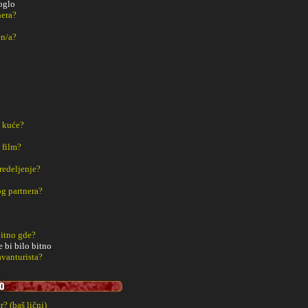
oglo
nera?
en/a?
z kuće?
 film?
redeljenje?
g partnera?
bitno gde?
e bi bilo bitno
avanturista?
? (baš lični)