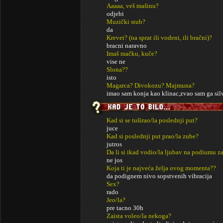
Aaaaa, veš mašinu?
odjebi
Muzički stub?
da
Krevet? (na sprat ili vodeni, ili bračni)?
bracni naravno
Imaš mačku, kuče?
vise ne
Slona??
isto
Magarca? Divokozu? Majmuna?
imao sam konja kao klinac,zvao sam ga sil
Kad si se tuširao/la poslednji put?
juce
Kad si poslednji put prao/la zube?
jutros
Da li si ikad vodio/la ljubav na podiumu za
ne jos
Koja ti je najveća želja ovog momenta??
da podignem nivo sopstvenih vibracija
Sex?
rado
Jeo/la?
pre tacno 30h
Zaista voleo/la nekoga?