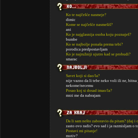
Ko te najčešće nasmeje?
dimic
Kome se najčešće nasmešiš?
ani
Ko je najglasnija osoba koju poznaješ?
bumbe
Ko se najbolje ponaša prema tebi?
porodica predpostavljam
Ko je najružniji ujutro kad se probudi?
smarac
Savet koji si dao/la?
nije vazno da li tebe neko voli ili ne, bitn
nekome/necemu
Posao koj si dosad imao/la?
mrzi me da nabrajam
Da li sam nešto zaboravio da pitam? (daj i 
zasto ovo radis? evo sad i ja razmisljam o 
Postavi mi pitanje!
motiv?