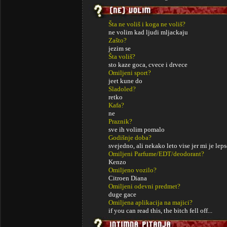
Šta ne voliš i koga ne voliš?
ne volim kad ljudi mljackaju
Zašto?
jezim se
Šta voliš?
sto kaze goca, cvece i drvece
Omiljeni sport?
jeet kune do
Sladoled?
retko
Kafa?
ne
Praznik?
sve ih volim pomalo
Godišnje doba?
svejedno, ali nekako leto vise jer mi je le
Omiljeni Parfume/EDT/deodorant?
Kenzo
Omiljeno vozilo?
Citroen Diana
Omiljeni odevni predmet?
duge gace
Omiljena aplikacija na majici?
if you can read this, the bitch fell off...