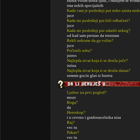
zaista volim dosta ljudi, i radujem se svim
ima nekih specijalnih
Kada vam je poslednji put neko zaista ned
juce
Kada ste poslednji put bili odbačeni?
juce
Kada ste poslednji put udarili nekog?
od kad sam prestao da treniram
Rekli nekome da ga volite?
juce
Počistili sobu?
jutros
Najlepša stvar koja ti se desila juče?
istina
Najlepša stvar koja ti se desila danas?
ummm gocin glas iz bureta
Ljubav na prvi pogled?
moze
Boga?
da
Horoskop?
i u crveno i gradonacelnika nisa
Raj?
vec tu
Pakao?
vec tu