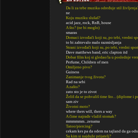
Da li za tebe muzika određuje stil življenja
ne
Koju muziku slušaš?
acid jazz, rock, RnB, house
A što? (ne bi moglo)
smaras
Domaci izvođači koji su, po tebi, vredni s
to bi zahtevalo malo razmisljanja
Strani izvođači koji su, po tebi, vredni sp
Dave matthews band, eric clapton itd
Dobar film koj si gledao/la u poslednje vr
Perfume, Children of men
Omiljeno pivo?
Guiness
Zanimanje tvog života?
Rad na sebi
A zašto?
zato sto je to zivot
Želiš da se pohvališ time što... (diplome i
sam ziv
Životni moto?
where thers will, thers a way
A čime najrađe vlažiš stomak?
mmmmmm...zenama
Tatoo/piercing?
cekam kes pa da odem na tajland da ga odra
Sa kim si najduže prijatelj?