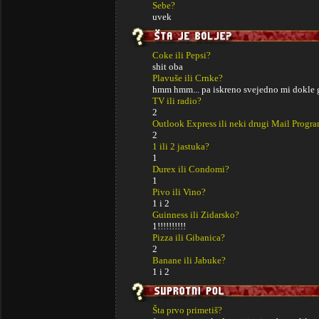
Sebe?
uvek
Coke ili Pepsi?
shit oba
Plavuše ili Crnke?
hmm hmm... pa iskreno svejedno mi dokle 
TV ili radio?
2
Outlook Express ili neki drugi Mail Progr
2
1 ili 2 jastuka?
1
Durex ili Condomi?
1
Pivo ili Vino?
1 i 2
Guinness ili Zidarsko?
1!!!!!!!!!!
Pizza ili Gibanica?
2
Banane ili Jabuke?
1 i 2
Šta prvo primetiš?