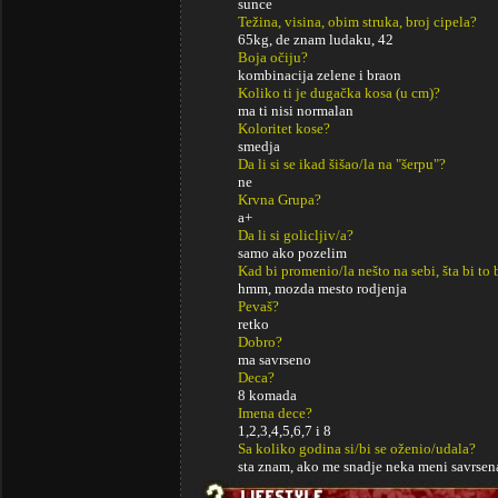
sunce
Težina, visina, obim struka, broj cipela?
65kg, de znam ludaku, 42
Boja očiju?
kombinacija zelene i braon
Koliko ti je dugačka kosa (u cm)?
ma ti nisi normalan
Koloritet kose?
smedja
Da li si se ikad šišao/la na "šerpu"?
ne
Krvna Grupa?
a+
Da li si golicljiv/a?
samo ako pozelim
Kad bi promenio/la nešto na sebi, šta bi to 
hmm, mozda mesto rodjenja
Pevaš?
retko
Dobro?
ma savrseno
Deca?
8 komada
Imena dece?
1,2,3,4,5,6,7 i 8
Sa koliko godina si/bi se oženio/udala?
sta znam, ako me snadje neka meni savrsena