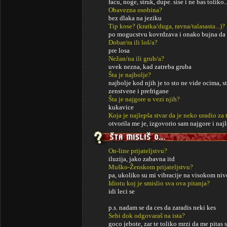
facu, noge, struk, dupe. sise i ne bas tolik
Obavezna osobina?
bez dlaka na jeziku
Tip kose? (kratka/duga, ravna/talasasta...)?
po mogucstvu kovrdzava i onako bujna da 
Dobar/ra ili loš/a?
pre losa
Nežan/na ili grub/a?
uvek nezna, kad zatreba gruba
Šta je najbolje?
najbolje kod njih je to sto ne vide ocima, st
zenstvene i prefrigane
Šta je najgore u vezi njih?
kukavice
Koja je najlepša stvar da je neko uradio za 
otvorila me je, izgovorio sam najgore i najle
On-line prijateljstvu?
iluzija, jako zabavna itd
Muško-Ženskom prijateljstvu?
pa, ukoliko su mi vibracije na visokom n
Idiotu koj je smislio sva ova pitanja?
idi leci se
p.s. nadam se da ces da zaradis neki kes
Sebi dok odgovaraš na ista?
goco jebote, zar te toliko mrzi da me pitas 