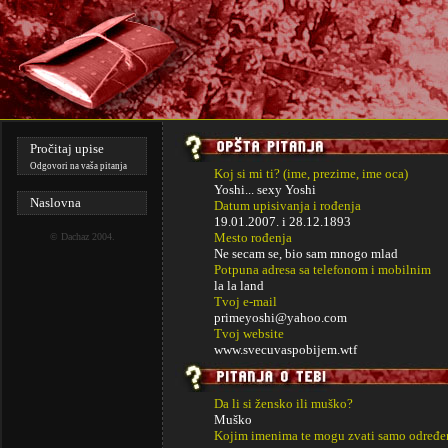
Pročitaj upise
Odgovori na vaša pitanja
Koj si mi ti? (ime, prezime, ime oca)
Yoshi... sexy Yoshi
Naslovna
Datum upisivanja i rođenja
19.01.2007. i
28.12.1893
Mesto rođenja
©
Dachaz
2004.
Ne secam se, bio sam mnogo mlad
Potpuna adresa sa telefonom i mobilnim
la la land
Tvoj e-mail
primeyoshi@yahoo.com
Tvoj website
www.svecuvaspobijem.wtf
Da li si žensko ili muško?
Muško
Kojim imenima te mogu zvati samo određe