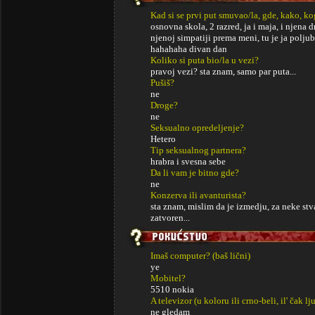
Kad si se prvi put smuvao/la, gde, kako, k
osnovna skola, 2 razred, ja i maja, i njena 
njenoj simpatiji prema meni, tu je ja poljub
hahahaha divan dan
Koliko si puta bio/la u vezi?
pravoj vezi? sta znam, samo par puta...
Pušiš?
ne
Droge?
ne
Seksualno opredeljenje?
Hetero
Tip seksualnog partnera?
hrabra i svesna sebe
Da li vam je bitno gde?
ne
Konzerva ili avanturista?
sta znam, mislim da je izmedju, za neke stv
zatvoren...
Imaš computer? (baš lični)
ye
Mobitel?
5510 nokia
A televizor (u koloru ili crno-beli, il' čak lj
ne gledam