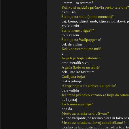
ummm... sa sestrom?
Koliko si najduže pričao/la preko telefona?
oko 3-4h
Šta ti je na stolu (at the moment)?
caj, komp, idjirot, mob, kljucevi, diskovi, 
ziv kikiriki
Šta to mene briga???
to ti kazem
Šta ti je na Wallpapper-u?
cek da vidim
Koliko tastera ti ima miš?
2
Koja ti je boja tastature?
crno,metalik sivo
A gaća (koje su na tebi)?
cek...isto ko tastatura
Omiljena boja?
tesko pitanje
A koje boje su ti zidovi u kupatilu?
bele valjda
Jel' treba još nešto vezano za boju da pitam
ne lupetaj
Da li imaš amajliju?
ne i da
Mesto za izlaske sa društvom?
kucne varijante, pa recimo bitef ili tako nes
Mesto za izlaske sa devojkom/dečkom??
totalno ne bitno, sta god mi se radi u tom t