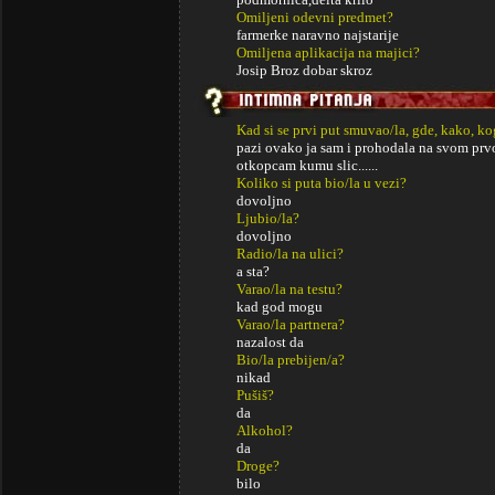
Omiljeni odevni predmet?
farmerke naravno najstarije
Omiljena aplikacija na majici?
Josip Broz dobar skroz
Kad si se prvi put smuvao/la, gde, kako, k
pazi ovako ja sam i prohodala na svom pr
otkopcam kumu slic......
Koliko si puta bio/la u vezi?
dovoljno
Ljubio/la?
dovoljno
Radio/la na ulici?
a sta?
Varao/la na testu?
kad god mogu
Varao/la partnera?
nazalost da
Bio/la prebijen/a?
nikad
Pušiš?
da
Alkohol?
da
Droge?
bilo