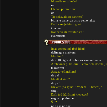
Iskrao/la se iz kuće?
ne
Gledao porno film?
da
Tip seksualnog partnera?
bitna je pamet za ostlo cemo lakse
Da li vam je bitno gde?
i da i ne
Konzerva ili avanturista?
avanturista
Imaš computer? (baš lični)
delim ga s majkom
Mobitel?
da r310 cigla al dobra za samoodbranu
A televizor (u koloru ili crno-beli, il' čak lj
u koloritu
Aaaaa, veš mašinu?
da pa?
Muzički stub?
da pa?
Krevet? (na sprat ili vodeni, ili bračni)?
singl
Da li još držiš stari krevetac?
negde u podrumu
Što?
pa da se ne baci