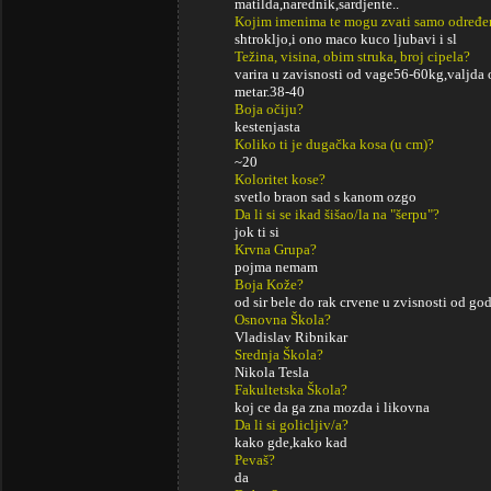
matilda,narednik,sardjente..
Kojim imenima te mogu zvati samo određe
shtrokljo,i ono maco kuco ljubavi i sl
Težina, visina, obim struka, broj cipela?
varira u zavisnosti od vage56-60kg,valjda
metar.38-40
Boja očiju?
kestenjasta
Koliko ti je dugačka kosa (u cm)?
~20
Koloritet kose?
svetlo braon sad s kanom ozgo
Da li si se ikad šišao/la na "šerpu"?
jok ti si
Krvna Grupa?
pojma nemam
Boja Kože?
od sir bele do rak crvene u zvisnosti od go
Osnovna Škola?
Vladislav Ribnikar
Srednja Škola?
Nikola Tesla
Fakultetska Škola?
koj ce da ga zna mozda i likovna
Da li si golicljiv/a?
kako gde,kako kad
Pevaš?
da