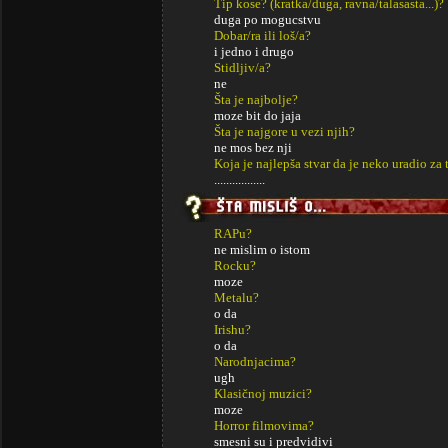
Tip kose? (kratka/duga, ravna/talasasta...)?
duga po mogucstvu
Dobar/ra ili loš/a?
i jedno i drugo
Stidljiv/a?
ne
Šta je najbolje?
moze bit do jaja
Šta je najgore u vezi njih?
ne mos bez nji
Koja je najlepša stvar da je neko uradio za 
.................
RAPu?
ne mislim o istom
Rocku?
moze
Metalu?
o da
Irishu?
o da
Narodnjacima?
ugh
Klasičnoj muzici?
moze
Horror filmovima?
smesni su i predvidivi