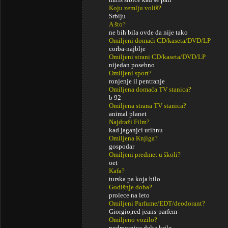
Koju zemlju voliš?
Srbiju
A što?
ne bih bila ovde da nije tako
Omiljeni domaći CD/kaseta/DVD/LP
corba-najblje
Omiljeni strani CD/kaseta/DVD/LP
nijedan posebno
Omiljeni sport?
ronjenje il pentranje
Omiljena domaća TV stanica?
b 92
Omiljena strana TV stanica?
animal planet
Najdraži Film?
kad jaganjci utihnu
Omiljena Knjiga?
gospodar
Omiljeni predmet u školi?
oet
Kafa?
turska pa koja bilo
Godišnje doba?
prolece na leto
Omiljeni Parfume/EDT/deodorant?
Giorgio,red jeans-parfem
Omiljeno vozilo?
podmornica,delta krilo