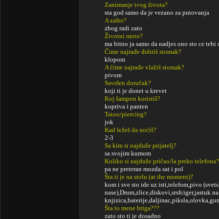
Zanimanje tvog života?
sta god samo da je vezano za putovanja
A zašto?
zbog radi zato
Životni moto?
ma bitno ja samo da nadjes ono sto ce tebi
Čime najrađe đubriš stomak?
klopom
A čime najrađe vlažiš stomak?
pivom
Savršen doručak?
koji ti je donet u krevet
Koj šampon koristiš?
kopriva i panten
Tatoo/piercing?
jok
Kad ležeš da noćiš?
2-3
Sa kim si najduže prijatelj?
sa svojim kumom
Koliko si najduže pričao/la preko telefona?
pa ne preteran mozda sat i pol
Šta ti je na stolu (at the moment)?
kom i sve sto ide uz isti,telefom,pivo (svet
nase),Drum,zlice,diskovi,srsfciger,jastuk 
knjizica,baterije,daljinac,piksla,olovka,gumi
Šta to mene briga???
zato sto ti je dosadno