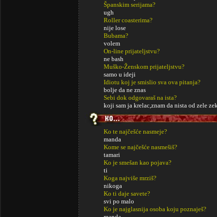
Španskim serijama?
ugh
Roller coasterima?
nije lose
Bubama?
volem
On-line prijateljstvu?
ne bash
Muško-Ženskom prijateljstvu?
samo u ideji
Idiotu koj je smislio sva ova pitanja?
bolje da ne znas
Sebi dok odgovaraš na ista?
koji sam ja krelac,znam da nista od zele z
Ko te najčešće nasmeje?
manda
Kome se najčešće nasmešiš?
tamari
Ko je smešan kao pojava?
ti
Koga najviše mrziš?
nikoga
Ko ti daje savete?
svi po malo
Ko je najglasnija osoba koju poznaješ?
manda