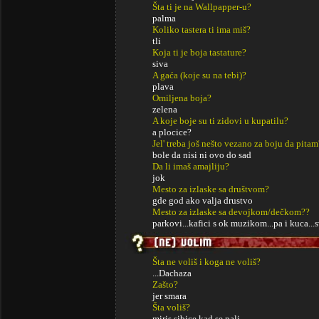
Šta ti je na Wallpapper-u?
palma
Koliko tastera ti ima miš?
tli
Koja ti je boja tastature?
siva
A gaća (koje su na tebi)?
plava
Omiljena boja?
zelena
A koje boje su ti zidovi u kupatilu?
a plocice?
Jel' treba još nešto vezano za boju da pitam
bole da nisi ni ovo do sad
Da li imaš amajliju?
jok
Mesto za izlaske sa društvom?
gde god ako valja drustvo
Mesto za izlaske sa devojkom/dečkom??
parkovi...kafici s ok muzikom...pa i kuca...
Šta ne voliš i koga ne voliš?
...Dachaza
Zašto?
jer smara
Šta voliš?
miris sibice kad se pali