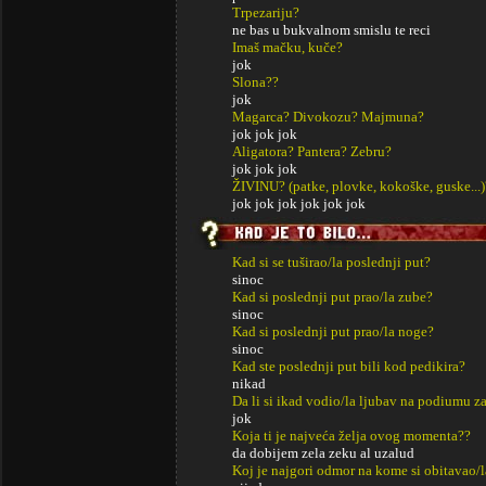
Trpezariju?
ne bas u bukvalnom smislu te reci
Imaš mačku, kuče?
jok
Slona??
jok
Magarca? Divokozu? Majmuna?
jok jok jok
Aligatora? Pantera? Zebru?
jok jok jok
ŽIVINU? (patke, plovke, kokoške, guske...)
jok jok jok jok jok jok
Kad si se tuširao/la poslednji put?
sinoc
Kad si poslednji put prao/la zube?
sinoc
Kad si poslednji put prao/la noge?
sinoc
Kad ste poslednji put bili kod pedikira?
nikad
Da li si ikad vodio/la ljubav na podiumu za
jok
Koja ti je najveća želja ovog momenta??
da dobijem zela zeku al uzalud
Koj je najgori odmor na kome si obitavao/l