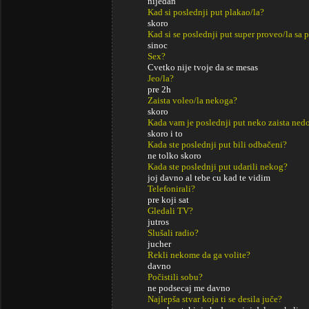
nijedan
Kad si poslednji put plakao/la?
skoro
Kad si se poslednji put super proveo/la sa p
sinoc
Sex?
Cvetko nije tvoje da se mesas
Jeo/la?
pre 2h
Zaista voleo/la nekoga?
skoro
Kada vam je poslednji put neko zaista ned
skoro i to
Kada ste poslednji put bili odbačeni?
ne tolko skoro
Kada ste poslednji put udarili nekog?
joj davno al tebe cu kad te vidim
Telefonirali?
pre koji sat
Gledali TV?
jutros
Slušali radio?
jucher
Rekli nekome da ga volite?
davno
Počistili sobu?
ne podsecaj me davno
Najlepša stvar koja ti se desila juče?