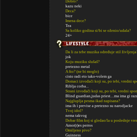
Dobro?
kazu neki
Deca?
bice
Imena dece?
Tea
Sa koliko godina si/bi se oženio/udala?
24+
Da li za tebe muzika određuje stil življenja
jok
Koju muziku slušaš?
pretezno metal
A što? (ne bi moglo)
cisto radi eto tako-volem ga
Domaci izvođači koji su, po tebi, vredni s
Riblja corba...
Strani izvođači koji su, po tebi, vredni sp
Blind guardian,judas priest....ma ima gi raz
Najgluplja pesma ikad napisana?
ima ih i previse a pretezno su narodjacke
Tvoj idol?
nema takvog
Dobar film koj si gledao/la u poslednje vr
Amor(r)es perros
Omiljeno pivo?
Guinness