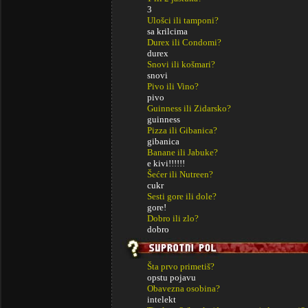
3
Ulošci ili tamponi?
sa krilcima
Durex ili Condomi?
durex
Snovi ili košmari?
snovi
Pivo ili Vino?
pivo
Guinness ili Zidarsko?
guinness
Pizza ili Gibanica?
gibanica
Banane ili Jabuke?
e kivi!!!!!!
Šećer ili Nutreen?
cukr
Sesti gore ili dole?
gore!
Dobro ili zlo?
dobro
Šta prvo primetiš?
opstu pojavu
Obavezna osobina?
intelekt