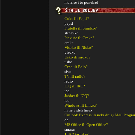
mora se i to ponekad
Coke ili Pepsi?
pepsi
Frutella ili Sinalco?
slinavko
Plavuše ili Crnke?
crnke
Visoko ili Nisko?
visoko
Usko ili široko?
usko
Crno ili Belo?
sivo
TV ili radio?
radio
ICQ ili IRC?
icq
Jabber ili ICQ?
icq
Windows ili Linux?
ni ne videh linux
Outlook Express ili neki drugi Mail Progr
oe
MS Office ili Open Office?
smaras
1 ili 2 jastuka?