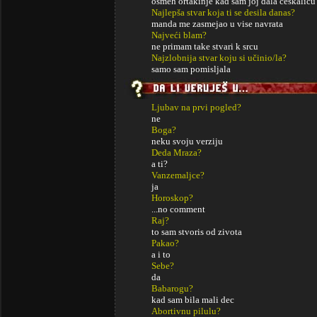
osmeh ortakinje kad sam joj dala ceskalicu 
Najlepša stvar koja ti se desila danas?
manda me zasmejao u vise navrata
Najveći blam?
ne primam take stvari k srcu
Najzlobnija stvar koju si učinio/la?
samo sam pomisljala
Ljubav na prvi pogled?
ne
Boga?
neku svoju verziju
Deda Mraza?
a ti?
Vanzemaljce?
ja
Horoskop?
...no comment
Raj?
to sam stvoris od zivota
Pakao?
a i to
Sebe?
da
Babarogu?
kad sam bila mali dec
Abortivnu pilulu?