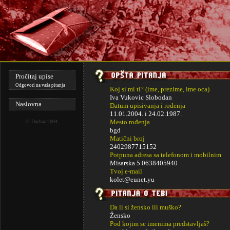
Pročitaj upise
Odgovori na vaša pitanja
Koj si mi ti? (ime, prezime, ime oca)
Iva Vukovic Slobodan
Naslovna
Datum upisivanja i rođenja
11.01.2004. i
24.02.1987.
Mesto rođenja
©
Dachaz
2004.
bgd
Matični broj
2402987715152
Potpuna adresa sa telefonom i mobilnim
Misarska 5 0638405940
Tvoj e-mail
kolet@eunet.yu
Da li si žensko ili muško?
Žensko
Pod kojim se imenima predstavljaš?