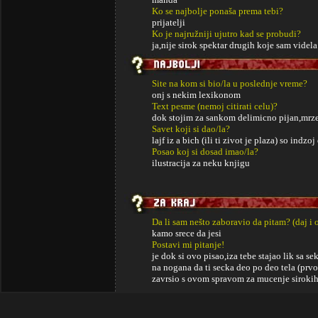
Ko se najbolje ponaša prema tebi?
prijatelji
Ko je najružniji ujutro kad se probudi?
ja,nije sirok spektar drugih koje sam videla
Site na kom si bio/la u poslednje vreme?
onj s nekim lexikonom
Text pesme (nemoj citirati celu)?
dok stojim za sankom delimicno pijan,mrzeci pom
Savet koji si dao/la?
lajf iz a bich (ili ti zivot je plaza) so indzoj
Posao koj si dosad imao/la?
ilustracija za neku knjigu
Da li sam nešto zaboravio da pitam? (daj i 
kamo srece da jesi
Postavi mi pitanje!
je dok si ovo pisao,iza tebe stajao lik sa se
na nogana da ti secka deo po deo tela (prvo
zavrsio s ovom spravom za mucenje siroki