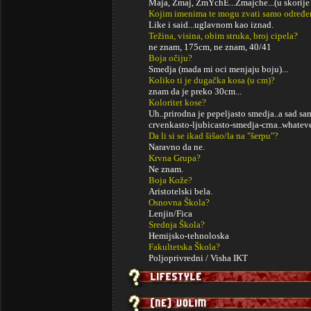
Maja, Zmaj, ZmYchE...Zmajche...(u skorij
Kojim imenima te mogu zvati samo određe
Like i said...uglavnom kao iznad.
Težina, visina, obim struka, broj cipela?
ne znam, 175cm, ne znam, 40/41
Boja očiju?
Smedja (mada mi oci menjaju boju)...
Koliko ti je dugačka kosa (u cm)?
znam da je preko 30cm...
Koloritet kose?
Uh..prirodna je pepeljasto smedja..a sad sam
crvenkasto-ljubicasto-smedja-crna..whateve
Da li si se ikad šišao/la na "šerpu"?
Naravno da ne.
Krvna Grupa?
Ne znam.
Boja Kože?
Aristotelski bela.
Osnovna Škola?
Lenjin/Fica
Srednja Škola?
Hemijsko-tehnoloska
Fakultetska Škola?
Poljoprivredni / Visha IKT