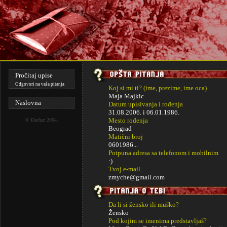
Pročitaj upise
Odgovori na vaša pitanja
Koj si mi ti? (ime, prezime, ime oca)
Maja Majkic
Naslovna
Datum upisivanja i rođenja
31.08.2006. i
06.01.1986.
Mesto rođenja
©
Dachaz
2004.
Beograd
Matični broj
0601986...
Potpuna adresa sa telefonom i mobilnim
:)
Tvoj e-mail
zmyche@gmail.com
Da li si žensko ili muško?
Žensko
Pod kojim se imenima predstavljaš?